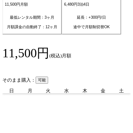
11,500
円
月額
6,480
円
3
泊
4
日
最低レンタル期間：3ヶ月
延長：+
300
円/日
月額課金の自動終了：
12
ヶ月
途中で月額制切替OK
11,500
円
(税込)
月額
そのまま購入：
可能
日
月
火
水
木
金
土