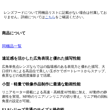
レンズフードについて同梱品リストに記載がない場合は付属してお
りません。
詳細については
こちら
をご確認ください。
商品について
同梱品一覧
遠近感を活かした広角表現と優れた描写性能
広角単焦点レンズならではの臨場感のある表現力と優れた描写、大
口径F1.8による高品位で美しい玉ボケでポートレートからスナップ、
夜景などの低照度撮影まで活躍。
小型・軽量で映像作品制作に最適な動画性能
リニアモーター搭載による高速・高精度AF性能に加え、AF動作の静
粛性を実現。MF時のリニア/ノンリニアの切り替え、リニア時の回転
角度の設定が可能。
F1.8シリーズ共通のサイズと操作性