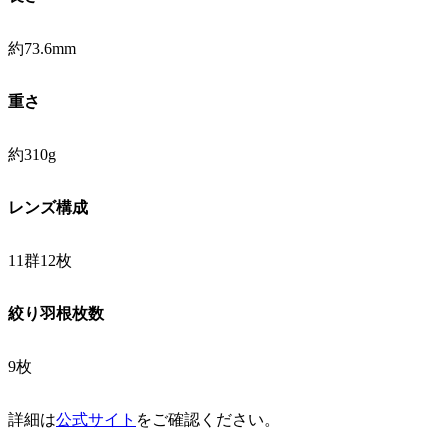
約73.6mm
重さ
約310g
レンズ構成
11群12枚
絞り羽根枚数
9枚
詳細は
公式サイト
をご確認ください。