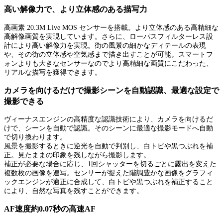
高い解像力で、より立体感のある描写力
高画素 20.3M Live MOS センサーを搭載。より立体感のある高精細な
高解像画質を実現しています。さらに、ローパスフィルターレス設
計により高い解像力を実現。街の風景の細かなディテールの表現
や、その街の立体感や空気感まで描き出すことが可能。スマートフ
ォンよりも大きなセンサーなのでより高精細な画質にこだわった、
リアルな描写を獲得できます。
カメラを向けるだけで撮影シーンを自動認識、最適な設定で
撮影できる
ヴィーナスエンジンの高精度な認識技術により、カメラを向けるだ
けで、シーンを自動で認識。そのシーンに最適な撮影モードへ自動
で切り換わります。
風景を撮影するときに逆光を自動で判別し、白トビや黒つぶれを補
正。見たままの印象を残しながら撮影します。
補正が必要な場合に応じ、1回シャッターを切るごとに露出を変えた
複数枚の画像を連写。センサーが捉えた階調豊かな画像をグラフィ
ックエンジンが適正に合成して、白トビや黒つぶれを補正すること
により、自然な写真を残すことができます。
AF速度約0.07秒の高速AF