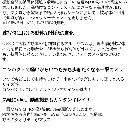
撮影空間の被写体距離を瞬時に算出、AF速度約0.07秒※1の高速AFを
実現しました。高精度なコントラストAFにさらなる高速性が加わ
り、マクロから望遠まで幅広い撮影シーンにおいて、被写体に一瞬
で焦点が合い、シャッターチャンスを逃しません。
※1 CIPA準拠。AFS、H-FS12032使用時。
連写時における動体AF性能の進化
G100Dに搭載の動体AFを制御するアルゴリズムは、障害物が被写体
の前を横切った場合や、AF枠から被写体が外れてしまった場合で
も、被写体に粘るようにして捉え続け、フォーカスを合わせ続けま
す。
コンパクトで軽いからいつも持ち歩きたくなる一眼カメラ
いつでもどこにでも持ち歩けて、小さなバッグにもすっぽりと入る
サイズ感。
コンパクトだけどカメラらしいデザインが魅力！
気軽にVlog、動画撮影もカンタンキレイ！
一眼ならでは4Kの高精細なVlog撮影が楽しめます。
臨場感ある音声記録が楽しめる「OZO AUDIO」を搭載。
動画のクオリティがアップ！