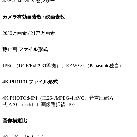
4/3型Live MOS センサー
カメラ有効画素数 / 総画素数
2030万画素 / 2177万画素
静止画 ファイル形式
JPEG（DCF/Exif2.31準拠）、RAW※2（Panasonic独自）
4K PHOTO ファイル形式
4K PHOTO:MP4（H.264/MPEG-4 AVC、音声圧縮方
式:AAC（2ch））画像選択後:JPEG
画像横縦比
4:3、3:2、16:9、1:1