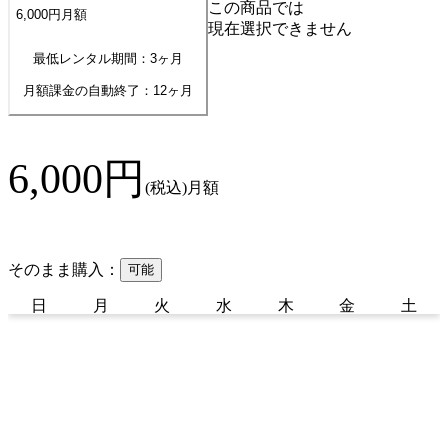
この商品では
6,000
円
月額
現在選択できません
最低レンタル期間：3ヶ月
月額課金の自動終了：
12
ヶ月
6,000
円
(税込)
月額
そのまま購入：
可能
日
月
火
水
木
金
土