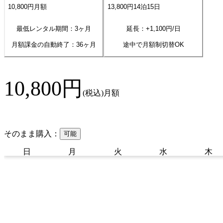
10,800
円
月額
13,800
円
14
泊
15
日
最低レンタル期間：3ヶ月
延長：+
1,100
円/日
月額課金の自動終了：
36
ヶ月
途中で月額制切替OK
10,800
円
(税込)
月額
そのまま購入：
可能
日
月
火
水
木