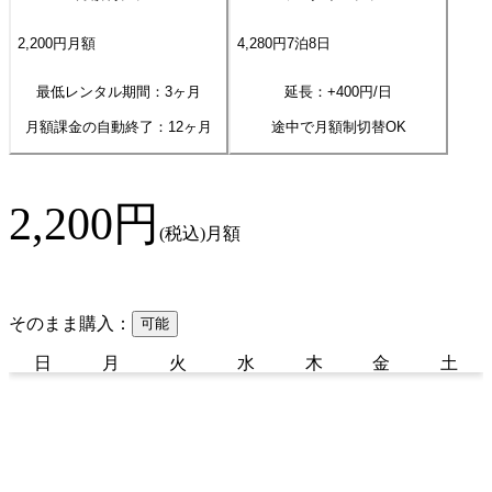
2,200
円
月額
4,280
円
7
泊
8
日
最低レンタル期間：3ヶ月
延長：+
400
円/日
月額課金の自動終了：
12
ヶ月
途中で月額制切替OK
2,200
円
(税込)
月額
そのまま購入：
可能
日
月
火
水
木
金
土