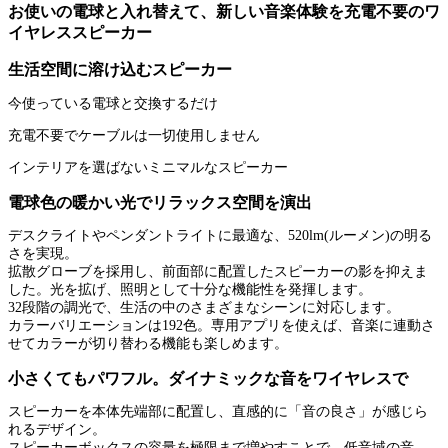
お使いの電球と入れ替えて、新しい音楽体験を充電不要のワ
イヤレススピーカー
生活空間に溶け込むスピーカー
今使っている電球と交換するだけ
充電不要でケーブルは一切使用しません
インテリアを選ばないミニマルなスピーカー
電球色の暖かい光でリラックス空間を演出
デスクライトやペンダントライトに最適な、520lm(ルーメン)の明る
さを実現。
拡散グローブを採用し、前面部に配置したスピーカーの影を抑えま
した。光を拡げ、照明として十分な機能性を発揮します。
32段階の調光で、生活の中のさまざまなシーンに対応します。
カラーバリエーションは192色。専用アプリを使えば、音楽に連動さ
せてカラーが切り替わる機能も楽しめます。
小さくてもパワフル。ダイナミックな音をワイヤレスで
スピーカーを本体先端部に配置し、直感的に「音の良さ」が感じら
れるデザイン。
スピーカーボックスの容量を極限まで増やすことで、低音域の音