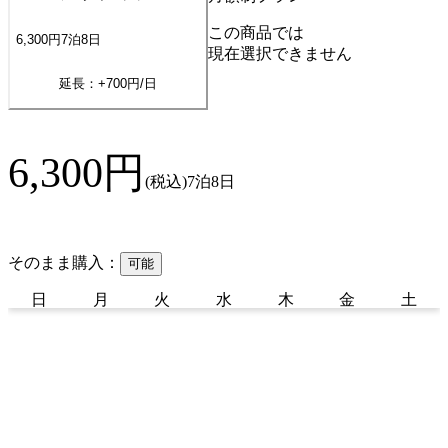
この商品では
6,300
円
7
泊
8
日
現在選択できません
延長：+
700
円/日
6,300
円
(税込)
7泊8日
そのまま購入：
可能
日
月
火
水
木
金
土