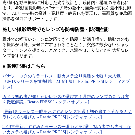
高精細な動画撮影に対応した光学設計と、鏡筒内部構造の最適化に
より、4K動画撮影時のAFサーチ時の微小な画角の変化を最小限に抑
制。 AFサーチ時の高速・高精度・静音化を実現し、高画質な4K動画
撮影を強力にサポートします。
厳しい撮影環境でもレンズを防御防塵・防滴性能
野外での幅広いシーンに対応できる防塵・防滴仕様で、機動力のあ
る撮影が可能。天候に左右されることなく、突然の数少ないシャッ
ターチャンスを捉えることができ、水滴やほこりなどから大切なレ
ンズを守ります。
● 関連記事はこちら
パナソニックのミラーレス一眼カメラ全11機種を比較！大人気
LUMIXシリーズを徹底検証[2019年版] - Rentio PRESS[レンティオプ
レス]
カメラ初心者が知りたいレンズの選び方！理想のレンズの見つけ方
を徹底解説 - Rentio PRESS[レンティオプレス]
[最新]ミラーレス一眼用おすすめレンズ16選！初心者でも分かるカメ
ラレンズの選び方 - Rentio PRESS[レンティオプレス]
2019年最新おすすめミラーレス一眼カメラ7選！初心者でも失敗しな
いカメラの選び方 - Rentio PRESS[レンティオプレス]