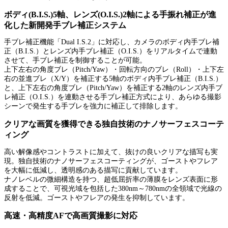
ボディ(B.I.S.)5軸、レンズ(O.I.S.)2軸による手振れ補正が進
化した新開発手ブレ補正システム
手ブレ補正機能「Dual I.S.2」に対応し、カメラのボディ内手ブレ補
正（B.I.S.）とレンズ内手ブレ補正（O.I.S.）をリアルタイムで連動
させて、手ブレ補正を制御することが可能。
上下左右の角度ブレ（Pitch/Yaw）・回転方向のブレ（Roll）・上下左
右の並進ブレ（X/Y）を補正する5軸のボディ内手ブレ補正（B.I.S.）
と、上下左右の角度ブレ（Pitch/Yaw）を補正する2軸のレンズ内手ブ
レ補正（O.I.S.）を連動させる手ブレ補正方式により、あらゆる撮影
シーンで発生する手ブレを強力に補正して排除します。
クリアな画質を獲得できる独自技術のナノサーフェスコーテ
ィング
高い解像感やコントラストに加えて、抜けの良いクリアな描写も実
現。独自技術のナノサーフェスコーティングが、ゴーストやフレア
を大幅に低減し、透明感のある描写に貢献しています。
ナノレベルの微細構造を持つ、超低屈折率の薄膜をレンズ表面に形
成することで、可視光域を包括した380nm～780nmの全領域で光線の
反射を低減。ゴーストやフレアの発生を抑制しています。
高速・高精度AFで高画質撮影に対応