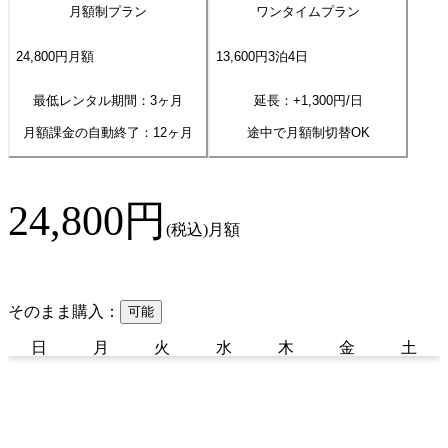
月額制プラン
ワンタイムプラン
24,800
円
月額
13,600
円
3
泊
4
日
最低レンタル期間：3ヶ月
延長：+
1,300
円/日
月額課金の自動終了：
12
ヶ月
途中で月額制切替OK
24,800
円
(税込)
月額
そのまま購入：
可能
日
月
火
水
木
金
土