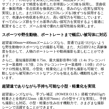
サブミクロンまで精度を追求した非球面レンズ2枚を採用し、歪曲収
差・像面湾曲・非点収差を徹底的に抑え、歪みのない忠実な描写を
実現しました。またUEDレンズとEDレンズを2枚ずつを採用するこ
とで、色滲みや色収差を抑えた、高い描写力を可能にしています。
すべてのレンズ群をライカ基準の高い描写力を実現するよう最適に
配置することで、ズーム全域で優れた描写性能を発揮します。
スポーツや野生動物、ポートレートまで幅広い被写体に対応
超望遠100mm〜400mmズームレンズなら、普通では近づけないよう
な野生動物やスポーツなどの撮影も可能。また、大口径F2.8と高解像
度を生かして、人物のポートレートや動画撮影も楽しむことができ
ます、
さらに、最短撮影距離 0.75m、最大撮影倍率0.5倍（1.4x テレコンバ
ーター装着時：0.7倍、2.0x テレコンバーター装着時：1.0倍）のテレ
マクロ性能も実現。小型化・軽量化により手持ち撮影も可能で、移
動しながら被写体のベストなアングルを狙える高い機動性も誇って
います。
超望遠でありながら手持ち可能な小型・軽量化を実現
超望遠レンズながら、手ブレ補正（POWER O.I.S.）搭載で約655gの
軽量さと全長約132mm（最大径76mm）の小型サイズを実現し、手持
ち撮影にも対応。小型・軽量が生み出す機動力で、さまざまな撮影
シーンで活躍することができます。