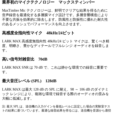
業界初のマイクテクノロジー マックスティンバー
MaxTimbre Mic テクノロジーは、鮮明でクリアな結果を得るために
音声録音を最適化する多層膜マイク設計です。多層音響構造により
不要な共振を効果的に除去します。防風性と防振性に優れた耐久性
のあるメッシュでパフォーマンスを向上させます。
高感度全指向性マイク 48kHz/24ビット
LARK MAX 高感度無指向性 48kHz/24 ビット マイクは、驚くべき精
度、明瞭さ、豊かなディテールでフルレンジ オーディオを録音しま
す。
高い信号対雑音比 70dB
LARK MAX SNR は 70 dB で、これは静かな環境での録音に重要で
す。
最大音圧レベル (SPL) 128dB
LARK MAX は最大 128 dB の SPL に耐え、98 ～ 106 dB のダイナミ
ック レンジにより、複雑な環境で録音する際のオーディオの歪みを
大幅に低減します。
注: 最大 SPL は、送信機の入力ゲインを最低レベルに設定した場合の実験室テス
トの結果に基づいています。最適な録音結果を得るには、送信機を音源から適切