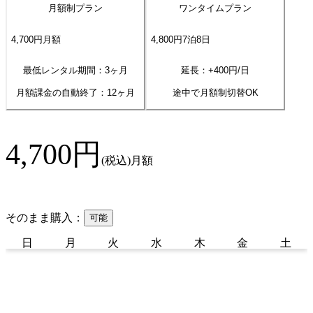
月額制プラン
ワンタイムプラン
4,700
円
月額
4,800
円
7
泊
8
日
最低レンタル期間：3ヶ月
延長：+
400
円/日
月額課金の自動終了：
12
ヶ月
途中で月額制切替OK
4,700
円
(税込)
月額
そのまま購入：
可能
日
月
火
水
木
金
土