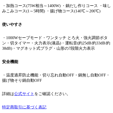
・加熱コース(75W相当～1400W) ・鍋だし作りコース ・味し
みこみコース(1～5時間) ・揚げ物コース(140℃～200℃)
使いやすさ
・1000Wセーブモード・ワンタッチ とろ火・強火調節ボタ
ン・切タイマー・火力表示(液晶)・運転音(約25dB/約33dB/約
38dB)・マグネット式プラグ・山形の7段階火力表示
安全機能
・温度過昇防止機能・切り忘れ自動OFF・鍋無し自動OFF・
揚げ物そり鍋自動OFF
詳細は
公式サイト
をご確認ください。
特定商取引に基づく表記