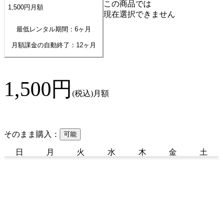
この商品では
1,500
円
月額
現在選択できません
最低レンタル期間：6ヶ月
月額課金の自動終了：
12
ヶ月
1,500
円
(税込)
月額
そのまま購入：
可能
日
月
火
水
木
金
土