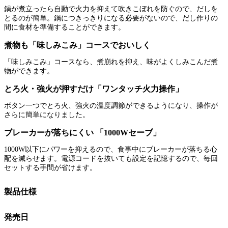
鍋が煮立ったら自動で火力を抑えて吹きこぼれを防ぐので、だしを
とるのが簡単。鍋につきっきりになる必要がないので、だし作りの
間に食材を準備することができます。
煮物も「味しみこみ」コースでおいしく
「味しみこみ」コースなら、煮崩れを抑え、味がよくしみこんだ煮
物ができます。
とろ火・強火が押すだけ「ワンタッチ火力操作」
ボタン一つでとろ火、強火の温度調節ができるようになり、操作が
さらに簡単になりました。
ブレーカーが落ちにくい 「1000Wセーブ」
1000W以下にパワーを抑えるので、食事中にブレーカーが落ちる心
配を減らせます。電源コードを抜いても設定を記憶するので、毎回
セットする手間が省けます。
製品仕様
発売日