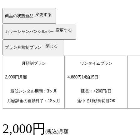
変更する
商品の状態
新品
変更する
カラー
シャンパンシルバー
閉じる
プラン
月額制プラン
月額制プラン
ワンタイムプラン
2,000
円
月額
4,880
円
14
泊
15
日
最低レンタル期間：3ヶ月
延長：+
200
円/日
月額課金の自動終了：
12
ヶ月
途中で月額制切替OK
2,000
円
(税込)
月額