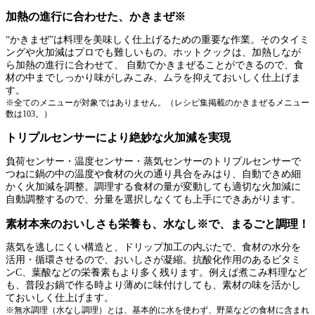
加熱の進行に合わせた、かきまぜ※
“かきまぜ”は料理を美味しく仕上げるための重要な作業。そのタイミ
ングや火加減はプロでも難しいもの。ホットクックは、加熱しなが
ら加熱の進行に合わせて、 自動でかきまぜることができるので、食
材の中までしっかり味がしみこみ、ムラを抑えておいしく仕上げま
す。
※全てのメニューが対象ではありません。（レシピ集掲載のかきまぜるメニュー
数は103。）
トリプルセンサーにより絶妙な火加減を実現
負荷センサー・温度センサー・蒸気センサーのトリプルセンサーで
つねに鍋の中の温度や食材の火の通り具合をみはり、自動できめ細
かく火加減を調整。調理する食材の量が変動しても適切な火加減に
自動調整するので、分量を選択しなくても上手にできあがります。
素材本来のおいしさも栄養も、水なし※で、まるごと調理！
蒸気を逃しにくい構造と、ドリップ加工の内ぶたで、食材の水分を
活用・循環させるので、おいしさが凝縮。抗酸化作用のあるビタミ
ンC、葉酸などの栄養素もより多く残ります。例えば煮こみ料理など
も、普段お鍋で作る時より薄めに味付けしても、素材の味を活かし
ておいしく仕上げます。
※無水調理（水なし調理）とは、基本的に水を使わず、野菜などの食材に含まれ