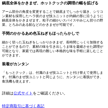
鍋底全体をかきまぜ、ホットクックの調理の幅を拡げる
アーム部分の角度を変更することで鍋底までしっかり届き、シリコ
ン素材を採用したヘラ状のまぜ技ユニットが内鍋の形に沿うように
鍋底全体をかきまぜます。粒子の細かいスパイスやみじん切りの野
菜、とろみのある餡などのかきまぜが可能です。
手間のかかるあめ色玉ねぎもほったらかしで
細かく切った玉ねぎをしっかりかきまぜ、長時間じっくり加熱する
ことができるので、素材の味を引き出しうま味を凝縮させた調理が
可能となり、家庭では再現の難しい本格的な味を手軽に楽しむこと
ができます。
装着がカンタン
「もっとクック」は、付属のまぜ技ユニットと付け替えて使用しま
す。付属のまぜ技ユニットと同じように、カンタンに着脱ができ、
食洗機も使えます。
詳細は
公式サイト
をご確認ください。
特定商取引に基づく表記