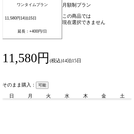
月額制プラン
ワンタイムプラン
この商品では
11,580
円
14
泊
15
日
現在選択できません
延長：+
400
円/日
11,580
円
(税込)
14泊15日
そのまま購入：
可能
日
月
火
水
木
金
土