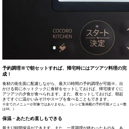
予約調理※で朝セットすれば、帰宅時にはアツアツ料理の完
成！
食材の衛生面に配慮しながら、最大15時間の予約調理が可能※。出
かける前にホットクックに食材をセットしておけば、帰宅後すぐに
アツアツの夕食が食べられます。また、夜セットしておけば、朝起
きてすぐに温かいみそ汁やスープを食べることもできます。
※全てのメニューが対象ではありません。（レシピ集掲載の予約可能メニュー数
は44。）
保温・あたため直しもできる
最大12時間保温ができます。また、一度調理が終わったものを、あ