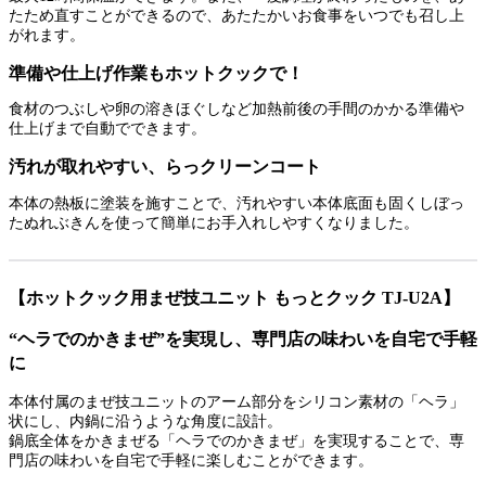
たため直すことができるので、あたたかいお食事をいつでも召し上
がれます。
準備や仕上げ作業もホットクックで！
食材のつぶしや卵の溶きほぐしなど加熱前後の手間のかかる準備や
仕上げまで自動でできます。
汚れが取れやすい、らっクリーンコート
本体の熱板に塗装を施すことで、汚れやすい本体底面も固くしぼっ
たぬれぶきんを使って簡単にお手入れしやすくなりました。
【ホットクック用まぜ技ユニット もっとクック TJ-U2A】
“ヘラでのかきまぜ”を実現し、専門店の味わいを自宅で手軽
に
本体付属のまぜ技ユニットのアーム部分をシリコン素材の「ヘラ」
状にし、内鍋に沿うような角度に設計。
鍋底全体をかきまぜる「ヘラでのかきまぜ」を実現することで、専
門店の味わいを自宅で手軽に楽しむことができます。