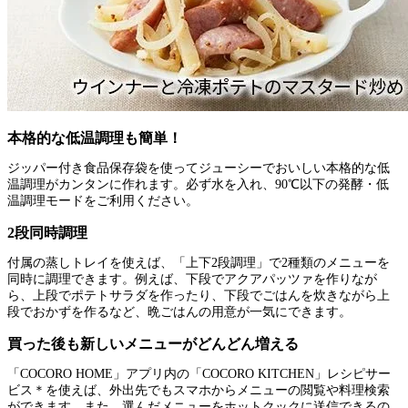
本格的な低温調理も簡単！
ジッパー付き食品保存袋を使ってジューシーでおいしい本格的な低
温調理がカンタンに作れます。必ず水を入れ、90℃以下の発酵・低
温調理モードをご利用ください。
2段同時調理
付属の蒸しトレイを使えば、「上下2段調理」で2種類のメニューを
同時に調理できます。例えば、下段でアクアパッツァを作りなが
ら、上段でポテトサラダを作ったり、下段でごはんを炊きながら上
段でおかずを作るなど、晩ごはんの用意が一気にできます。
買った後も新しいメニューがどんどん増える
「COCORO HOME」アプリ内の「COCORO KITCHEN」レシピサー
ビス＊を使えば、外出先でもスマホからメニューの閲覧や料理検索
ができます。また、選んだメニューをホットクックに送信できるの