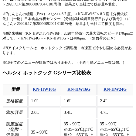
＞2020.7.14 第20056097004-0101号他 結果より当社にて残存量を算出。
※7にんじんの糖度（Brix）＜なべ＞6.7 度、＜KN-HW16F＞8.3 度【分析依頼
先】（一財）日本食品分析センター 【分析試験成績書発行日および番号】＜に
んじん＞2020.6.17 第20056092004-0101号他 結果より当社にて糖度を算出。
※8従来機種（KN-HW24F／HW16F：2020年発売）の最大回転スピード170rpmに
対して、＜KN-HW24G＞＜KN-HW16G＞は400rpm。（無負荷のとき）
※9アイスクリームは、ホットクックで調理後、冷凍室で冷やし固める必要があ
ります。
※10全てのメニューが対象ではありません。（予約可能メニュー数は40。）
ヘルシオ ホットクック Gシリーズ比較表
型番
KN-HW10G
KN-HW16G
KN-HW24G
定格容量
1.0L
1.6L
2.4L
満水容量
2.0L
3.4L
4.7L
設定温度
35～90℃
35～90℃
（発酵・
※35~65℃は1℃
※35~65℃は1℃
35～90℃
低温調
単位、65℃以上
単位、65℃以上