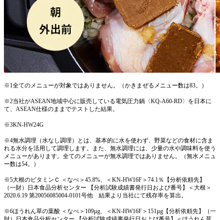
※1全てのメニューが対象ではありません。（かきまぜるメニュー数は83。）
※2当社がASEAN地域中心に販売している電気圧力鍋〈KQ-A60-RD〉を日本に
て、ASEAN仕様のままでテストした結果。
※3KN-HW24G
※4無水調理（水なし調理）とは、基本的に水を使わず、野菜などの食材に含ま
れる水分を活用して調理します。また、無水調理には、少量の水や調味料を使う
メニューがあります。全てのメニューが無水調理ではありません。（無水メニュ
ー数は54。）
※5大根のビタミンＣ ＜なべ＞45.8%、＜KN-HW16F＞74.1％【分析依頼先】
（一財）日本食品分析センター 【分析試験成績書発行日および番号】＜大根＞
2020.6.19 第20056085004-0101号他 結果より当社にて残存率を算出。
※6ほうれん草の葉酸 ＜なべ＞109µg、＜KN-HW16F＞151µg【分析依頼先】（一
財）日本食品分析センター 【分析試験成績書発行日および番号】＜ほうれん草