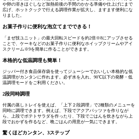
や卵の溶きほぐしなど加熱前後の手間のかかる準備や仕上げにまで
広げ、ホットクックで行える調理作業が拡大し、ますます便利にな
りました。
お菓子作りに便利な泡立てまでできる！
「まぜ技ユニット」の最大回転スピードを約2倍※8にアップさせる
ことで、ケーキなどのお菓子作りに便利なホイップクリームやアイ
スクリーム※9を簡単に作ることができます。
本格的な低温調理も簡単！
ジッパー付き食品保存袋を使ってジューシーでおいしい本格的な低
温調理がカンタンに作れます。必ず水を入れ、90℃以下の発酵・低
温調理モードをご利用ください。
2段同時調理
付属の蒸しトレイを使えば、「上下２段調理」で2種類のメニューを
同時に調理できます。例えば、下段でアクアパッツァを作りなが
ら、上段でポテトサラダを作ったり、下段でごはんを炊きながら上
段でおかずを作るなど、晩ごはんの用意が一気にできます。
驚くほどカンタン、3ステップ