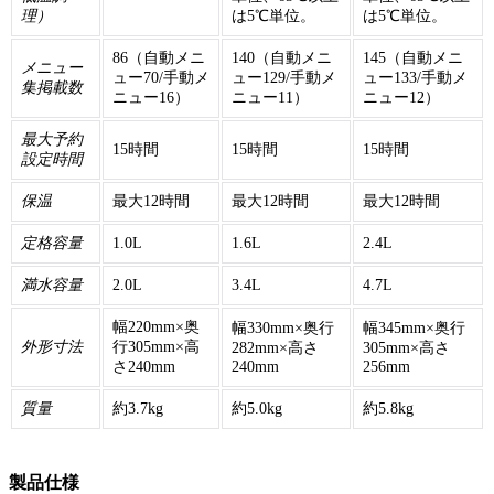
理）
は5℃単位。
は5℃単位。
86（自動メニ
140（自動メニ
145（自動メニ
メニュー
ュー70/手動メ
ュー129/手動メ
ュー133/手動メ
集掲載数
ニュー16）
ニュー11）
ニュー12）
最大予約
15時間
15時間
15時間
設定時間
保温
最大12時間
最大12時間
最大12時間
定格容量
1.0L
1.6L
2.4L
満水容量
2.0L
3.4L
4.7L
幅220mm×奥
幅330mm×奥行
幅345mm×奥行
外形寸法
行305mm×高
282mm×高さ
305mm×高さ
さ240mm
240mm
256mm
質量
約3.7kg
約5.0kg
約5.8kg
製品仕様