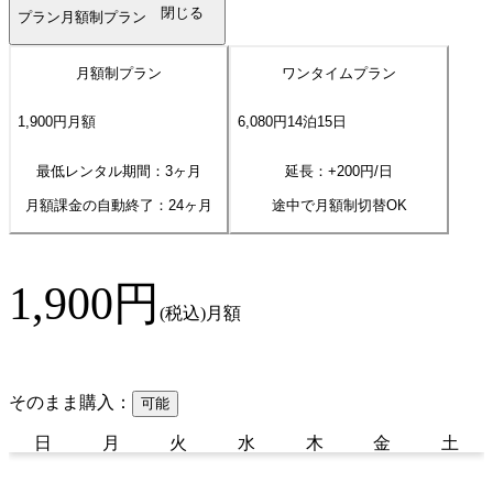
閉じる
プラン
月額制プラン
月額制プラン
ワンタイムプラン
1,900
円
月額
6,080
円
14
泊
15
日
最低レンタル期間：3ヶ月
延長：+
200
円/日
月額課金の自動終了：
24
ヶ月
途中で月額制切替OK
1,900
円
(税込)
月額
そのまま購入：
可能
日
月
火
水
木
金
土