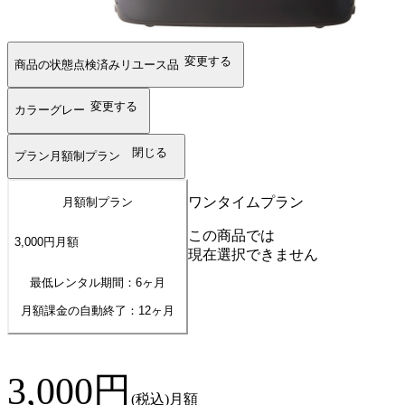
変更する
商品の状態
点検済みリユース品
変更する
カラー
グレー
閉じる
プラン
月額制プラン
ワンタイムプラン
月額制プラン
この商品では
3,000
円
月額
現在選択できません
最低レンタル期間：6ヶ月
月額課金の自動終了：
12
ヶ月
3,000
円
(税込)
月額