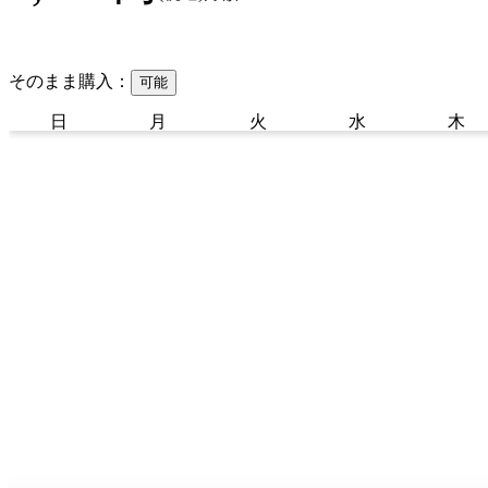
そのまま購入：
可能
日
月
火
水
木