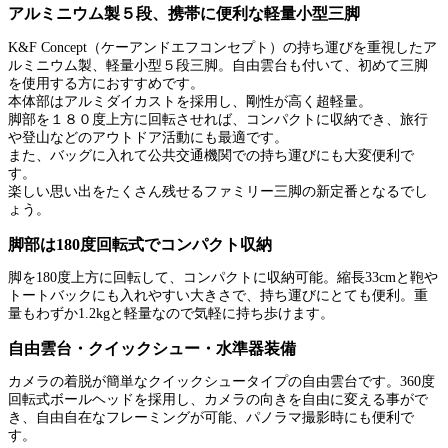
アルミニウム製５段、携帯に便利な軽量小型三脚
K&F Concept（ケーアンドエフコンセプト）の持ち運びを重視したア
ルミニウム製、軽量小型５段三脚。自由雲台も付いて、初めて三脚
を使用する方におすすめです。
本体部はアルミダイカストを採用し、剛性が高く超軽量。
脚部を１８０度上方に回転させれば、コンパクトに収納でき、旅行
や登山などのアウトドア活動にも最適です。
また、バッグに入れて公共交通機関での持ち運びにも大変便利で
す。
楽しい思い出をたくさん残せるファミリー三脚の新定番となるでし
ょう。
脚部は180度回転式でコンパクト収納
脚を180度上方に回転して、コンパクトに収納可能。縮長33cmと鞄や
トートバックにも入れやすい大きさで、持ち運びにとても便利。重
量もわずか1.2kgと軽量なので気軽に持ち歩けます。
自由雲台・クイックシュー・水準器装備
カメラの着脱が簡単なクイックシュータイプの自由雲台です。360度
回転式ボールヘッドを採用し、カメラの向きを自由に変える事がで
き、自由自在なフレーミングが可能、パノラマ撮影時にも便利で
す。