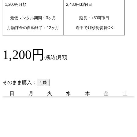
1,200
円
月額
2,480
円
3
泊
4
日
最低レンタル期間：3ヶ月
延長：+
300
円/日
月額課金の自動終了：
12
ヶ月
途中で月額制切替OK
1,200
円
(税込)
月額
そのまま購入：
可能
日
月
火
水
木
金
土