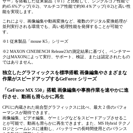
サー」を搭載した従来製品（※1）と比較して、シングルコア性能で
約45.6%アップ(※2)、マルチコア性能で約90.4％アップ(※2)と高い性
能を実現します。
これにより、画像編集や動画変換など、複数のデジタル変換処理が
並列実行される環境でも、高い処理性能を発揮することが可能で
す。
※1 従来製品「mouse K5」シリーズ
※2 MAXON CINEBENCH Release23の測定結果に基づく。ベンチマー
クはMAXONによって実行、サポート、検証、または認定されたもの
ではありません。
独立したグラフィックスを標準搭載 画像編集やさまざまな
作業がスピードアップするGeForce シリーズ
「GeForce MX 550」搭載 画像編集や事務作業を速やかに進
行させ、動画も滑らかに再生
CPUに内蔵された統合型グラフィックスに比べ、最大 2 倍のパフォ
ーマンスが期待できます。
画像編集、ビデオ編集、ゲーミングなどをスピードアップさせるこ
とが可能で、動画も滑らかに再生できます。また、MS Hybrid テクノ
ロジとシームレスに連動し、バッテリーの長時間使用とのバランス