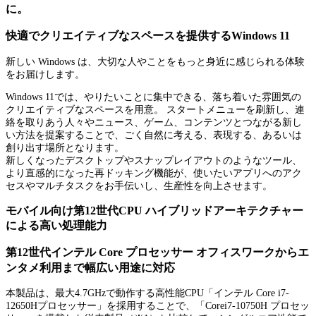
に。
快適でクリエイティブなスペースを提供するWindows 11
新しい Windows は、大切な人やことをもっと身近に感じられる体験
をお届けします。
Windows 11では、やりたいことに集中できる、落ち着いた雰囲気の
クリエイティブなスペースを用意。 スタートメニューを刷新し、連
絡を取りあう人々やニュース、ゲーム、コンテンツとつながる新し
い方法を提案することで、ごく自然に考える、表現する、あるいは
創り出す場所となります。
新しくなったデスクトップやスナップレイアウトのようなツール、
より直感的になった再ドッキング機能が、使いたいアプリへのアク
セスやマルチタスクをお手伝いし、生産性を向上させます。
モバイル向け第12世代CPU ハイブリッドアーキテクチャー
による高い処理能力
第12世代インテル Core プロセッサー オフィスワークからエ
ンタメ利用まで幅広い用途に対応
本製品は、最大4.7GHzで動作する高性能CPU「インテル Core i7-
12650Hプロセッサー」を採用することで、「Corei7-10750H プロセッ