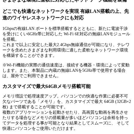
どこでも快適なネットワークを実現 有線LAN搭載の上、先
進のワイヤレスネットワークにも対応
1Gbpsの有線LAN ポートを標準搭載するとともに、新たに電波干渉
を受けにくい6GHz帯に対応した Wi-Fi 6E対応の無線LANモジュール
を搭載。
これまで以上に安定した最大2.4Gbps無線通信が可能になり、テレワ
ークを含めたさまざまな利用環境に適した柔軟なネットワーク環境
を構築することができます。
※Wi-Fi機能の実際の通信速度は、接続する機器・環境によって変動
します。また、本製品に内蔵の無線LANを5GHz帯で使用する場合
は、屋外でご利用できません。
カスタマイズで最大64GBメモリ搭載可能
メモリ増設で処理速度アップ。パソコンでの快適な作業に必要不可
欠なパーツである「メモリ」を、カスタマイズで最大 64GB (32GB×2
枚) まで搭載することが可能です。
複数のアプリケーションを起動させたり、高画質な動画を再生させ
たりする場合などメモリの搭載量が多いほどパソコンは余裕を持っ
てデータを処理する事が可能となり結果としてスムーズに、 そして
快適にパソコンをご使用いただけます。