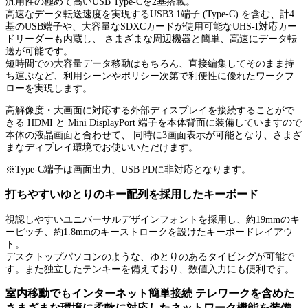
汎用性の極めて高いUSB Type-Cを2基搭載。
高速なデータ転送速度を実現するUSB3.1端子 (Type-C) を含む、計4
基のUSB端子や、大容量なSDXCカードが使用可能なUHS-I対応カー
ドリーダーも内蔵し、 さまざまな周辺機器と簡単、高速にデータ転
送が可能です。
短時間での大容量データ移動はもちろん、直接編集してそのまま持
ち運ぶなど、利用シーンやポリシー次第で利便性に優れたワークフ
ローを実現します。
高解像度・大画面に対応する外部ディスプレイを接続することがで
きる HDMI と Mini DisplayPort 端子を本体背面に装備していますので
本体の液晶画面と合わせて、 同時に3画面表示が可能となり、さまざ
まなディプレイ環境でお使いいただけます。
※Type-C端子は画面出力、USB PDに非対応となります。
打ちやすいゆとりのキー配列を採用したキーボード
視認しやすいユニバーサルデザインフォントを採用し、約19mmのキ
ーピッチ、約1.8mmのキーストロークを設けたキーボードレイアウ
ト。
デスクトップパソコンのような、ゆとりのあるタイピングが可能で
す。また独立したテンキーを備えており、数値入力にも便利です。
室内移動でもインターネット簡単接続 テレワークを含めた
さまざまな環境に柔軟に対応したネットワーク機能を装備