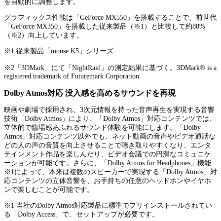
を自動的に調整します。
グラフィックス性能は「GeForce MX550」を搭載することで、前世代
「GeForce MX350」を搭載した従来製品（※1）と比較して約88%
（※2）向上しています。
※1 従来製品「mouse K5」シリーズ
※2「3DMark」にて「NightRaid」の測定結果に基づく。3DMark® is a
registered trademark of Futuremark Corporation.
Dolby Atmos対応 没入感を高めるサウンドを再現
映画や劇場で採用され、3次元情報を持った音声再生を実現する音響
技術「Dolby Atmos」により、「Dolby Atmos」対応コンテンツでは、
立体的で臨場感あふれるサウンド体験を可能にします。「Dolby
Atmos」対応コンテンツ以外でも、ネット動画の音声やビデオ通話な
どの人の声の音質を向上させることで聴き取りやすくなり、エンタ
テインメント作品を楽しんだり、ビデオ会議での円滑なコミュニケ
ーションが可能です。さらに、「Dolby Atmos for Headphones」機能
※1によって、本来は複数のスピーカーで実現する「Dolby Atmos」対
応コンテンツの立体音響を、お手持ちの任意のヘッドホンやイヤホ
ンで楽しむことが可能です。
※1 当社のDolby Atmos対応製品に標準でプリインストールされてい
る「Dolby Access」で、セットアップが必要です。