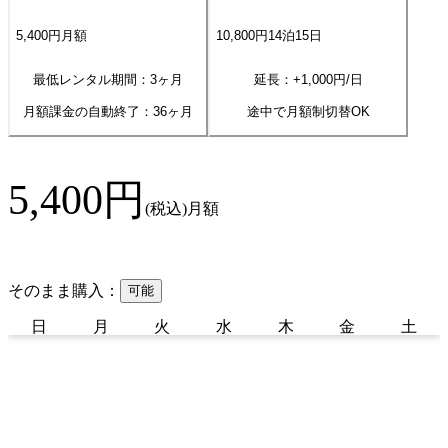
5,400
円
月額
10,800
円
14
泊
15
日
最低レンタル期間：3ヶ月
延長：+
1,000
円/日
月額課金の自動終了：
36
ヶ月
途中で月額制切替OK
5,400
円
(税込)
月額
そのまま購入：
可能
日
月
火
水
木
金
土