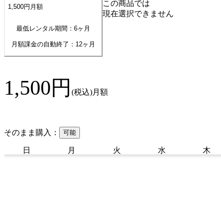
この商品では
1,500
円
月額
現在選択できません
最低レンタル期間：6ヶ月
月額課金の自動終了：
12
ヶ月
1,500
円
(税込)
月額
そのまま購入：
可能
日
月
火
水
木