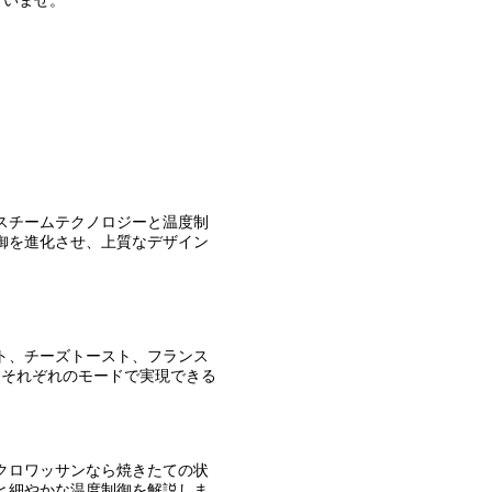
さいませ。
ター。スチームテクノロジーと温度制
御を進化させ、上質なデザイン
トースト、チーズトースト、フランス
。それぞれのモードで実現できる
焼け、クロワッサンなら焼きたての状
と細やかな温度制御を解説しま