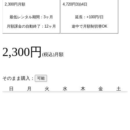
2,300
円
月額
4,720
円
3
泊
4
日
最低レンタル期間：3ヶ月
延長：+
100
円/日
月額課金の自動終了：
12
ヶ月
途中で月額制切替OK
2,300
円
(税込)
月額
そのまま購入：
可能
日
月
火
水
木
金
土