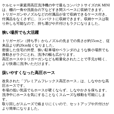
ケルヒャー家庭用高圧洗浄機の中で最もコンパクトサイズのK MINI
は、棚の一角や洗面台の下などすき間スペースに収納できます。
トリガーガンやノズルなどの付属品が全て収納できるケース付き。
付属品をなくさずに、コンパクトに収納できます。収納ケースは取
り外しも可能なので、持ち運びや片付けもラクになりました。
狭い場所でも大活躍
トリガーガン（持ち手）からノズルの先までの長さが約55cmと、従
来品より約20cm短くなりました。
密接した住宅の外壁、狭い駐車場やベランダのような狭小場所でも
身動きがラクにとれ、洗浄の幅も広がります。
高圧ホースやトリガーガンなども軽量化されたことで手元が軽く、
より快適に洗浄いただけます。
扱いやすくなった高圧ホース
改良された「プレミアムフレックス高圧ホース」は、しなやかな高
圧ホースです。
冬場の低い気温でもホースが硬くならず、しなやかさを保ちます。
洗浄中にホースを気にすることなくスムーズな移動を可能にしま
す。
取り回しがスムーズで絡まりにくいので、セットアップや片付けが
より簡単になりました。