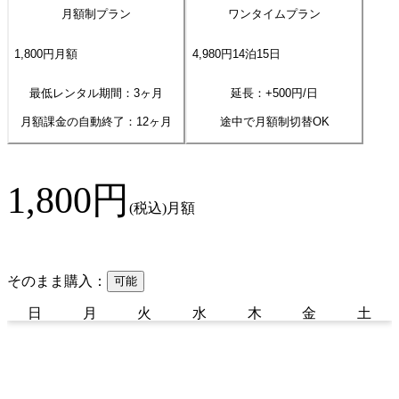
月額制プラン
ワンタイムプラン
1,800
円
月額
4,980
円
14
泊
15
日
最低レンタル期間：3ヶ月
延長：+
500
円/日
月額課金の自動終了：
12
ヶ月
途中で月額制切替OK
1,800
円
(税込)
月額
そのまま購入：
可能
日
月
火
水
木
金
土