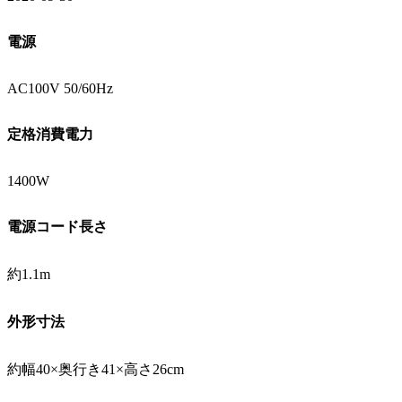
電源
AC100V 50/60Hz
定格消費電力
1400W
電源コード長さ
約1.1m
外形寸法
約幅40×奥行き41×高さ26cm