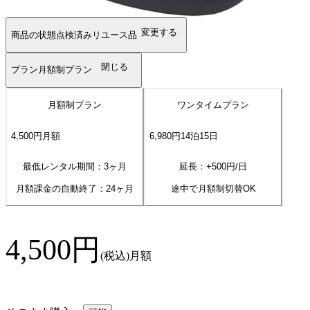
変更する
商品の状態
点検済みリユース品
閉じる
プラン
月額制プラン
月額制プラン
ワンタイムプラン
4,500
円
月額
6,980
円
14
泊
15
日
最低レンタル期間：3ヶ月
延長：+
500
円/日
月額課金の自動終了：
24
ヶ月
途中で月額制切替OK
4,500
円
(税込)
月額