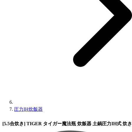
圧力IH炊飯器
[5.5合炊き] TIGER タイガー魔法瓶 炊飯器 土鍋圧力IH式 炊きた