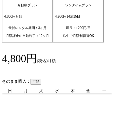
月額制プラン
ワンタイムプラン
4,800
円
月額
4,980
円
14
泊
15
日
最低レンタル期間：3ヶ月
延長：+
200
円/日
月額課金の自動終了：
12
ヶ月
途中で月額制切替OK
4,800
円
(税込)
月額
そのまま購入：
可能
日
月
火
水
木
金
土