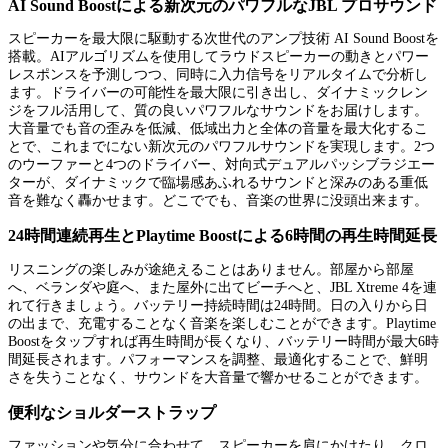
AI Sound Boostによる新次元のパワフルなJBL プロサウンド
スピーカーを最大限に駆動する次世代のアンプ技術 AI Sound Boostを
搭載。AIアルゴリズムを使用してラウドスピーカーの動きとパワー
レスポンスを予測しつつ、同時に入力信号をリアルタイムで分析し
ます。ドライバーの可能性を最大限に引き出し、ダイナミックレン
ジをフル活用して、質の良いパワフルなサウンドをお届けします。
大音量でも音の歪みを低減、低域出力と全体の音量を最大化するこ
とで、これまでにない新次元のパワフルサウンドを実現します。2つ
のウーファーと4つのドライバー、対向式デュアルパッシブラジエー
ターが、ダイナミックで臨場感あふれるサウンドと深みのある重低
音を難なく轟かせます。どこででも、音楽の世界に没頭出来ます。
24時間連続再生とPlaytime Boostによる6時間の再生時間延長
リスニングの楽しみが途絶えることはありません。部屋から部屋
へ、ベランダや庭へ、また屋外に出てビーチへと、JBL Xtreme 4を連
れて行きましょう。バッテリー持続時間は24時間。日の入りから日
の出まで、充電することなく音楽を楽しむことができます。Playtime
Boostをタップすれば再生時間が長くなり、バッテリー時間が最大6時
間延長されます。パフォーマンスを調整、最適化することで、鮮明
さを失うことなく、サウンドを大音量で響かせることができます。
便利なショルダーストラップ
ファッションや気分に合わせて、スピーカーを肩にかけたり、クロ