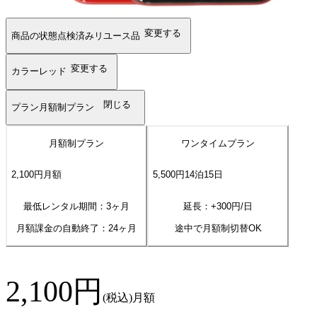
変更する
商品の状態
点検済みリユース品
変更する
カラー
レッド
閉じる
プラン
月額制プラン
月額制プラン
ワンタイムプラン
2,100
円
月額
5,500
円
14
泊
15
日
最低レンタル期間：3ヶ月
延長：+
300
円/日
月額課金の自動終了：
24
ヶ月
途中で月額制切替OK
2,100
円
(税込)
月額