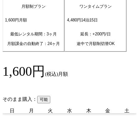
月額制プラン
ワンタイムプラン
1,600
円
月額
4,480
円
14
泊
15
日
最低レンタル期間：3ヶ月
延長：+
200
円/日
月額課金の自動終了：
24
ヶ月
途中で月額制切替OK
1,600
円
(税込)
月額
そのまま購入：
可能
日
月
火
水
木
金
土