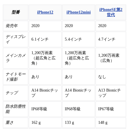
iPhoneSE第2
型番
iPhone12
iPhone12mini
世代
発売年
2020
2020
2020
ディスプレ
6.1インチ
5.4インチ
4.7インチ
イ
1,200万画素
1,200万画素
メインカメ
1,200万画素
（超広角と広
（超広角と広
ラ
（広角）
角）
角）
ナイトモー
あり
あり
なし
ド撮影
A14 Bionicチッ
A14 Bionicチッ
A13 Bionicチ
チップ
プ
プ
ップ
防水防塵性
IP68等級
IP68等級
IP67等級
能
重さ
162 g
133 g
148 g