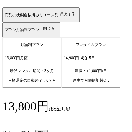
変更する
商品の状態
点検済みリユース品
閉じる
プラン
月額制プラン
月額制プラン
ワンタイムプラン
13,800
円
月額
14,980
円
14
泊
15
日
最低レンタル期間：3ヶ月
延長：+
1,000
円/日
月額課金の自動終了：
6
ヶ月
途中で月額制切替OK
13,800
円
(税込)
月額