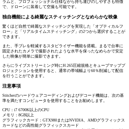
ラムと、プロフェッショナル仕様ながら持ち運びのしやすさも特徴
で、ドローンに装着して空撮も可能です。
独自機能による綺麗なスティッチングとなめらかな映像
驚くほど自然で綺麗なスティッチングを実現した「オプティカルフ
ロー」と「リアルタイムスティッチング」の2つから選択することが
できます。
また、手ブレを軽減するスタビライザー機能を搭載。まるで台車に
固定されたカメラで撮影されたような水平を保ったなめらかで安定
した映像が簡単に撮影できます。
さらにライブストリーミング時にH.265圧縮規格とキューブマッププ
ロジェクションを使用すると、通常の帯域幅より60％削減して配信
を行うことができます。
注意事項
Stitcherのハードウェアコーディングおよびデコード機能は、次の基
準を満たすコンピュータを使用することをお勧めします。
CPU：i7 6700K以上のCPU
メモリ：8GB以上
グラフィックカード：GTX980またはNVIDIA、AMDグラフィックス
カードなどの高性能グラフィックスカード