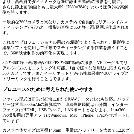
より、高画質でダイナミックな360°静止画/動画の撮影を可能に。
さらに静止画/動画ともに最大8K（7680×3840）という圧倒的な高解
像を誇ります。
一般的な360°カメラと異なり、カメラ内で自動的にリアルタイムス
ティッチングが行われ、撮影の直後に360°静止画/動画が作成されま
す。
これまでプロフェッショナル用のVR撮影でよく見られた、撮影後に
編集ソフトを使用して手動でスティッチングする作業を無くすこと
で、360°映像制作の効率化を実現します。
3Dの360°静止画/動画や100FPSの360°動画の撮影、VRゴーグルでリ
アルタイムのモニタリングも可能。1台で様々な使用法に応えられる
360°カメラです。またイーサネットとWi-Fi接続経由で360°ライブス
トリーミングを行うこともできます。
プロユースのために考えられた使いやすさ
ファイル形式はJPGとMP4に加えてRAWデータとLogも対応。バッテ
リーは容量5000mAhの着脱式で、連続撮影時間は75分間。インター
フェイスはHDMI、USB Type-C、LANポートとなります。Insta360
Pro撮影用の専用アプリはWindows、Mac、iPhone、iPadをサポートし
ています。
カメラ本体サイズは直径143mm、重量はバッテリーを含めて1,228グ