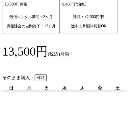
13,500
円
月額
9,480
円
7
泊
8
日
最低レンタル期間：3ヶ月
延長：+
2,000
円/日
月額課金の自動終了：
12
ヶ月
途中で月額制切替OK
13,500
円
(税込)
月額
そのまま購入：
可能
日
月
火
水
木
金
土