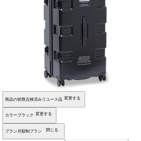
変更する
商品の状態
点検済みリユース品
変更する
カラー
ブラック
閉じる
プラン
月額制プラン