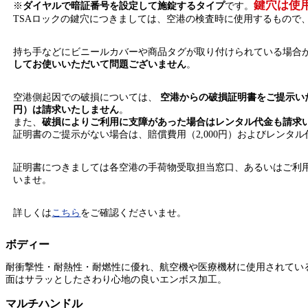
鍵穴は使
※
ダイヤルで暗証番号を設定して施錠するタイプ
です。
TSAロックの鍵穴につきましては、空港の検査時に使用するもので
持ち手などにビニールカバーや商品タグが取り付けられている場合
してお使いいただいて問題ございません
。
空港側起因での破損については、
空港からの破損証明書をご提示いた
円）は請求いたしません
。
また、
破損によりご利用に支障があった場合はレンタル代金も請求
証明書のご提示がない場合は、賠償費用（2,000円）およびレンタ
証明書につきましては各空港の手荷物受取担当窓口、あるいはご利
いませ。
詳しくは
こちら
をご確認くださいませ。
ボディー
耐衝撃性・耐熱性・耐燃性に優れ、航空機や医療機材に使用されてい
面はサラッとしたさわり心地の良いエンボス加工。
マルチハンドル