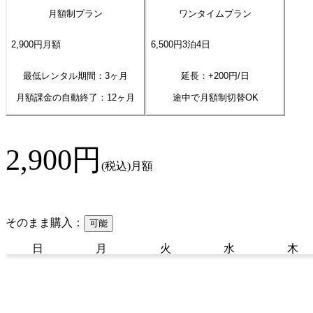
月額制プラン
ワンタイムプラン
2,900
円
月額
6,500
円
3
泊
4
日
最低レンタル期間：3ヶ月
延長：+
200
円/日
月額課金の自動終了：
12
ヶ月
途中で月額制切替OK
2,900
円
(税込)
月額
そのまま購入：
可能
日
月
火
水
木