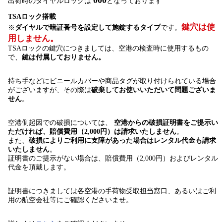
出荷時のダイヤルロックは
となっております
TSAロック搭載
鍵穴は使
※
ダイヤルで暗証番号を設定して施錠するタイプ
です。
用しません。
TSAロックの鍵穴につきましては、空港の検査時に使用するもの
で、
鍵は付属しておりません。
持ち手などにビニールカバーや商品タグが取り付けられている場合
がございますが、その際は
破棄してお使いいただいて問題ございま
せん
。
空港側起因での破損については、
空港からの破損証明書をご提示い
ただければ、賠償費用（2,000円）は請求いたしません
。
また、
破損によりご利用に支障があった場合はレンタル代金も請求
いたしません
。
証明書のご提示がない場合は、賠償費用（2,000円）およびレンタル
代金を頂戴します。
証明書につきましては各空港の手荷物受取担当窓口、あるいはご利
用の航空会社等にご確認くださいませ。