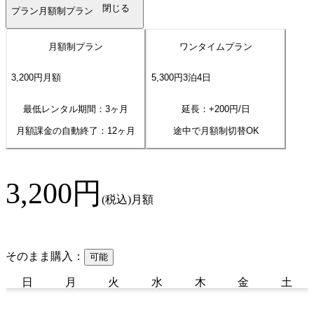
閉じる
プラン
月額制プラン
月額制プラン
ワンタイムプラン
3,200
円
月額
5,300
円
3
泊
4
日
最低レンタル期間：3ヶ月
延長：+
200
円/日
月額課金の自動終了：
12
ヶ月
途中で月額制切替OK
3,200
円
(税込)
月額
そのまま購入：
可能
日
月
火
水
木
金
土