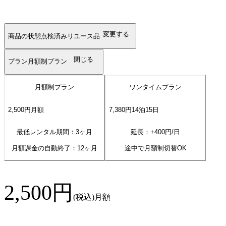
変更する
商品の状態
点検済みリユース品
閉じる
プラン
月額制プラン
月額制プラン
ワンタイムプラン
2,500
円
月額
7,380
円
14
泊
15
日
最低レンタル期間：3ヶ月
延長：+
400
円/日
月額課金の自動終了：
12
ヶ月
途中で月額制切替OK
2,500
円
(税込)
月額