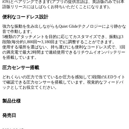
iOS)とペアリングできます(アプリの提供言語は、英語版のみで日本
語版リリースにはしばらくお待ちいただくことになります)。
便利なコードレス設計
強力な振動を生み出しながらもQuiet Glideテクノロジーにより静かな
音で作動します。
5種類のアタッチメントを目的に応じてカスタマイズでき、振動は3
段階(毎分約1,800回〜3,180回まで)に調整することができます。
使用する場所を選ばない、持ち運びにも便利なコードレス式で、1回
の満充電で最大2時間まで連続使用できるリチウムイオンバッテリー
を搭載しています。
圧力センサー搭載
どれくらいの圧力で当てているか圧力を感知して3段階のLEDライト
で確認できる圧力センサーを搭載しています。視覚的なフィードバ
ックとしてお役立てください。
製品仕様
発売日