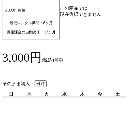
この商品では
3,000
円
月額
現在選択できません
最低レンタル期間：6ヶ月
月額課金の自動終了：
12
ヶ月
3,000
円
(税込)
月額
そのまま購入：
可能
日
月
火
水
木
金
土