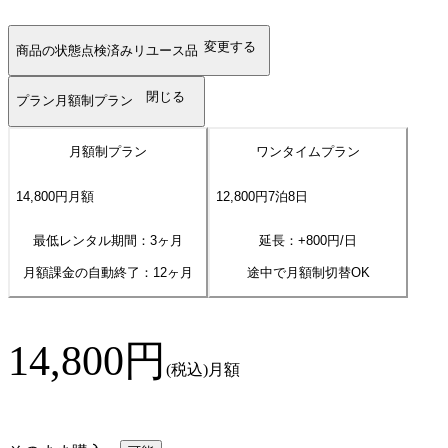
変更する
商品の状態
点検済みリユース品
閉じる
プラン
月額制プラン
月額制プラン
ワンタイムプラン
14,800
円
月額
12,800
円
7
泊
8
日
最低レンタル期間：3ヶ月
延長：+
800
円/日
月額課金の自動終了：
12
ヶ月
途中で月額制切替OK
14,800
円
(税込)
月額