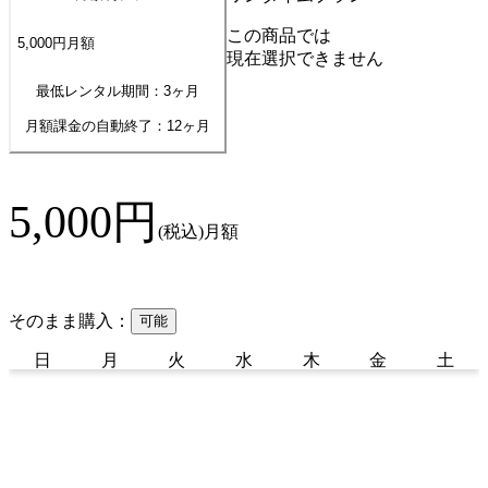
この商品では
5,000
円
月額
現在選択できません
最低レンタル期間：3ヶ月
月額課金の自動終了：
12
ヶ月
5,000
円
(税込)
月額
そのまま購入：
可能
日
月
火
水
木
金
土