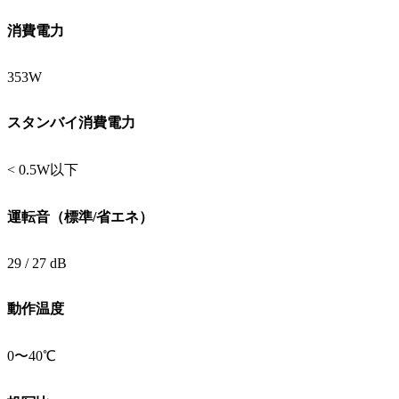
消費電力
353W
スタンバイ消費電力
< 0.5W以下‎
運転音（標準/省エネ）
29 / 27 dB
動作温度
0〜40℃