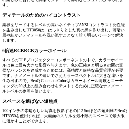
す。
ディテールのためのハイコントラスト
業界をリードするレベルの高いネイティブANSIコントラスト比性能
を生み出したHT3050は、はっきりとした真の黒を作り出し、薄暗い
層や細かいディテールを洗い流すことなく暗く明るいシーンで解決
します。
6倍速RGBRGBカラーホイール
すべてのDLPプロジェクターコンポーネントの中で、カラーホイー
ルは色に最も大きな影響を与えます。色の正確さと明るさの間の完
璧なバランスを達成するためには、高精度と厳格な品質管理が必要
です。ナノメートルの違いでさえカラースペクトルに大きな違いを
生み出すので、BenQ CinematicColorはカラーホイール角度とコーテ
ィングの20以上の組み合わせをテストするために正確なナノメート
ルレベルの参照を使います。
スペースを選ばない短焦点
100インチの素晴らしい写真を投影するのに2.5mほどの短距離のBenQ
HT3050を使用すれば、大画面のスリルを最小限のスペースで最大限
に活かすことができます。