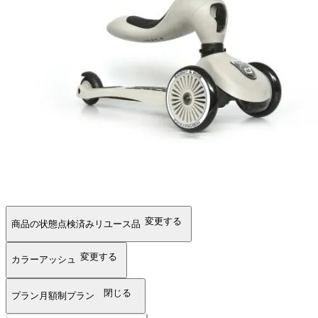
変更する
商品の状態
点検済みリユース品
変更する
カラー
アッシュ
閉じる
プラン
月額制プラン