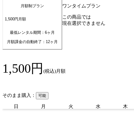
ワンタイムプラン
月額制プラン
この商品では
1,500
円
月額
現在選択できません
最低レンタル期間：6ヶ月
月額課金の自動終了：
12
ヶ月
1,500
円
(税込)
月額
そのまま購入：
可能
日
月
火
水
木