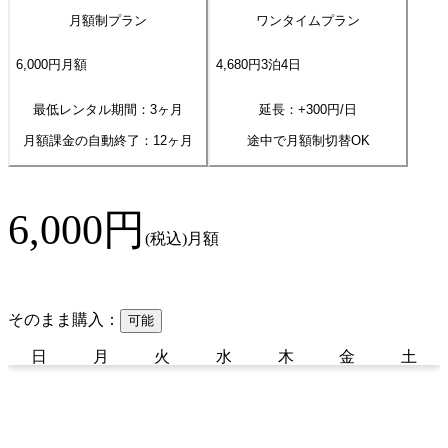
月額制プラン
ワンタイムプラン
6,000
円
月額
4,680
円
3
泊
4
日
最低レンタル期間：3ヶ月
延長：+
300
円/日
月額課金の自動終了：
12
ヶ月
途中で月額制切替OK
6,000
円
(税込)
月額
そのまま購入：
可能
日
月
火
水
木
金
土