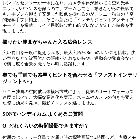
レンズとセンサーが一体になり、カメラ本体が動いても空間光学ユ
ニットがバランスを保つので、ズームしても、動きながらの撮影で
も、手ブレを抑えて安定した映像を撮れるのが、ソニー独自の「空
間光学手ブレ補正」。そこへ新たに「インテリジェントアクティブ
モード」を搭載。ワイド撮影時は約15倍ブレない安定した映像を実
現しました。
撮りたい範囲がちゃんと入る広角レンズ
広い範囲を一度に捉えられる、最大広角26.8mmのレンズを搭載。狭
い室内などで被写体との距離がとれない時や、運動会や発表会など
で横に広く全景を撮りたい時に活躍します。
奥でも手前でも素早くピントを合わせる「ファストインテリ
ジェントAF」
ソニー独自の空間被写体検出方式により、従来のオートフォーカス
速度に比べて、大幅な高速化を実現。ズームやカメラの向きを変え
た際に効果を発揮。撮影チャンスを逃しません。
SONYハンディカム よくあるご質問
Q. どれくらいの時間撮影できますか？
付属のバッテリー容量でお届け時の標準画質で2時間ほど、内蔵メモ