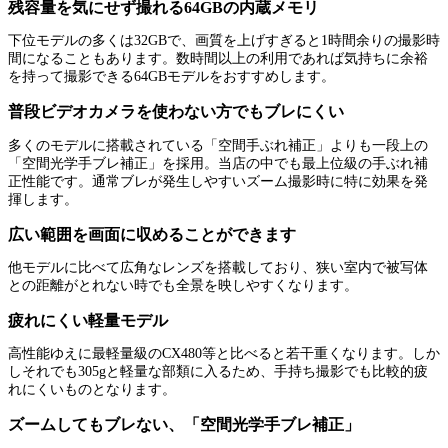
残容量を気にせず撮れる64GBの内蔵メモリ
下位モデルの多くは32GBで、画質を上げすぎると1時間余りの撮影時
間になることもあります。数時間以上の利用であれば気持ちに余裕
を持って撮影できる64GBモデルをおすすめします。
普段ビデオカメラを使わない方でもブレにくい
多くのモデルに搭載されている「空間手ぶれ補正」よりも一段上の
「空間光学手ブレ補正」を採用。当店の中でも最上位級の手ぶれ補
正性能です。通常ブレが発生しやすいズーム撮影時に特に効果を発
揮します。
広い範囲を画面に収めることができます
他モデルに比べて広角なレンズを搭載しており、狭い室内で被写体
との距離がとれない時でも全景を映しやすくなります。
疲れにくい軽量モデル
高性能ゆえに最軽量級のCX480等と比べると若干重くなります。しか
しそれでも305gと軽量な部類に入るため、手持ち撮影でも比較的疲
れにくいものとなります。
ズームしてもブレない、「空間光学手ブレ補正」