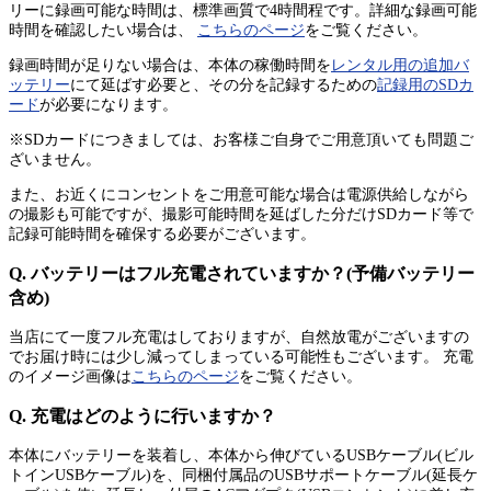
リーに録画可能な時間は、標準画質で4時間程です。詳細な録画可能
時間を確認したい場合は、
こちらのページ
をご覧ください。
録画時間が足りない場合は、本体の稼働時間を
レンタル用の追加バ
ッテリー
にて延ばす必要と、その分を記録するための
記録用のSDカ
ード
が必要になります。
※SDカードにつきましては、お客様ご自身でご用意頂いても問題ご
ざいません。
また、お近くにコンセントをご用意可能な場合は電源供給しながら
の撮影も可能ですが、撮影可能時間を延ばした分だけSDカード等で
記録可能時間を確保する必要がございます。
Q. バッテリーはフル充電されていますか？(予備バッテリー
含め)
当店にて一度フル充電はしておりますが、自然放電がございますの
でお届け時には少し減ってしまっている可能性もございます。 充電
のイメージ画像は
こちらのページ
をご覧ください。
Q. 充電はどのように行いますか？
本体にバッテリーを装着し、本体から伸びているUSBケーブル(ビル
トインUSBケーブル)を、同梱付属品のUSBサポートケーブル(延長ケ