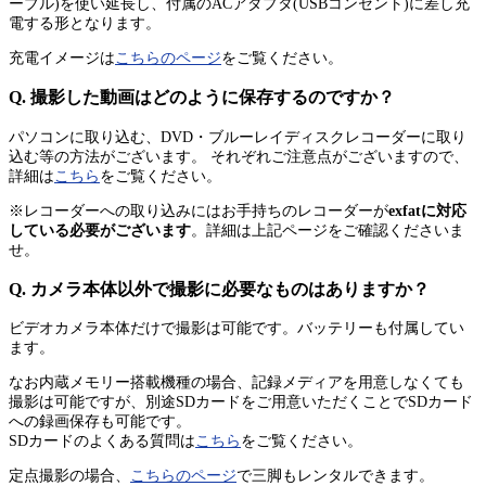
ーブル)を使い延長し、付属のACアダプタ(USBコンセント)に差し充
電する形となります。
充電イメージは
こちらのページ
をご覧ください。
Q. 撮影した動画はどのように保存するのですか？
パソコンに取り込む、DVD・ブルーレイディスクレコーダーに取り
込む等の方法がございます。 それぞれご注意点がございますので、
詳細は
こちら
をご覧ください。
※レコーダーへの取り込みにはお手持ちのレコーダーが
exfatに対応
している必要がございます
。詳細は上記ページをご確認くださいま
せ。
Q. カメラ本体以外で撮影に必要なものはありますか？
ビデオカメラ本体だけで撮影は可能です。バッテリーも付属してい
ます。
なお内蔵メモリー搭載機種の場合、記録メディアを用意しなくても
撮影は可能ですが、別途SDカードをご用意いただくことでSDカード
への録画保存も可能です。
SDカードのよくある質問は
こちら
をご覧ください。
定点撮影の場合、
こちらのページ
で三脚もレンタルできます。