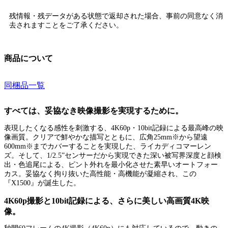
残情報・残データがある状態で返却された場合、
事前の同意なく消
去されます
ことをご了承ください。
商品について
同梱品一覧
すべては、妥協なき映像撮影を実現するために。
表現したくなる感性を刺激する、4K60p・10bit記録による最高峰の映
像画質。クリアで鮮やかな描写とともに、広角25mm※から望遠
600mm※までカバーすることを実現した、ライカディコマーレン
ズ。そして、1/2.5”センサーだから実現できた深い被写界深度と顔検
出・色追尾による、ピント外れを最小化させた素早いオートフォー
カス。妥協なく拘り抜いた高性能・高機能が凝縮され、この
『X1500』が誕生した。
4K60p撮影と10bit記録による、さらに美しい高画質4K映
像。