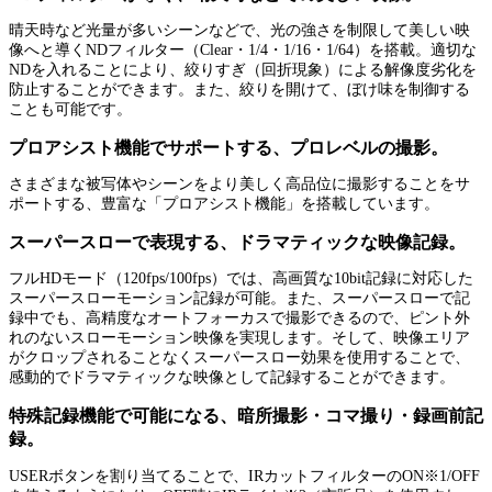
晴天時など光量が多いシーンなどで、光の強さを制限して美しい映
像へと導くNDフィルター（Clear・1/4・1/16・1/64）を搭載。適切な
NDを入れることにより、絞りすぎ（回折現象）による解像度劣化を
防止することができます。また、絞りを開けて、ぼけ味を制御する
ことも可能です。
プロアシスト機能でサポートする、プロレベルの撮影。
さまざまな被写体やシーンをより美しく高品位に撮影することをサ
ポートする、豊富な「プロアシスト機能」を搭載しています。
スーパースローで表現する、ドラマティックな映像記録。
フルHDモード（120fps/100fps）では、高画質な10bit記録に対応した
スーパースローモーション記録が可能。また、スーパースローで記
録中でも、高精度なオートフォーカスで撮影できるので、ピント外
れのないスローモーション映像を実現します。そして、映像エリア
がクロップされることなくスーパースロー効果を使用することで、
感動的でドラマティックな映像として記録することができます。
特殊記録機能で可能になる、暗所撮影・コマ撮り・録画前記
録。
USERボタンを割り当てることで、IRカットフィルターのON※1/OFF