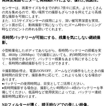
高輝度液晶モニターと高精細EVFによる、優れた視認性。
センサーは、画素サイズを今までの約1.7倍※に拡大。よりたくさん
の光を集めるので、暗い場所での撮影もざらつきを抑えてより高感
度な撮影を可能にします。
また、1/2.5サイズセンサーの採用により、深い被写界深度を実現。
ピント面が広く、動画撮影で気になっていたズーム時やパンニング
時などのピントの外れを防いでくれます。
長時間バッテリーが可能にする、残量を気にしない継続撮
影。
小型軽量化したボディでありながら、長時間バッテリーの搭載を実
現。4K60p（200Mbps）での撮影においても、約5時間20分※バッテ
リーを持続できるので、バッテリー残量をあまり気にすることな
く、長時間の継続撮影を行うことができます。
※撮影開始/停止、電源のON/OFF、ズームなどの操作をしたときの撮
影時間の目安です。撮影条件に応じて、これよりも短くなる場合が
あります。
●バッテリーの使用時間は、目安としてご活用ください。
●長時間撮影する場合は、撮影したい時間の3～4倍のバッテリーを準
備してください。低温時など使用状況によっては、バッテリー連続
撮影時間は変わります。
NDフィルターが導く、晴天時などでの美しい映像。