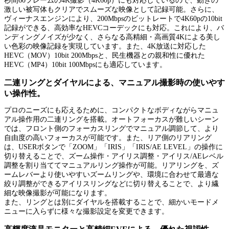
秒間60フレームの4K撮影（4K60p）にも対応しているので、動きの
激しい被写体もクリアでスムーズな映像として記録可能。さらに、
ヴィーナスエンジンにより、200Mbpsのビットレートで4K60pの10bit
記録ができる、高効率なHEVCコーデックにも対応。これにより、バ
ンディングノイズが少なく、さらなる高精細・高画質4Kによる美し
い色彩の映像記録を実現しています。また、4K放送に対応した
HEVC（MOV）10bit 200Mbpsと、民生機器との親和性に優れた
HEVC（MP4）10bit 100Mbpsにも適応しています。
二連リングとダイヤルによる、マニュアル撮影時の使いやす
い操作性。
プロのニーズにも応えるために、コンパクトなボディながらマニュ
アル操作用の二連リングを搭載。オートフォーカスが難しいシーン
では、フロント側のフォーカスリングでマニュアル調節して、より
自由度の高いフォーカスが可能です。また、リア側のリアリング
は、USERボタンで「ZOOM」「IRIS」「IRIS/AE LEVEL」の操作に
切り替えることで、ズーム操作・アイリス調整・アイリス/AEレベル
調整を割り当ててマニュアルリング操作が可能。リアリングを、ズ
ームレバーより使いやすいズームリングや、環境に合わせて最適な
絞り調整ができるアイリスリングなどに切り替えることで、より繊
細な映像撮影が可能になります。
また、リングとは別にダイヤルを搭載することで、細かいモードメ
ニューに入らずに様々な撮影設定を変更できます。