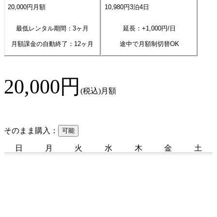
20,000
円
月額
10,980
円
3
泊
4
日
最低レンタル期間：3ヶ月
延長：+
1,000
円/日
月額課金の自動終了：
12
ヶ月
途中で月額制切替OK
20,000
円
(税込)
月額
そのまま購入：
可能
日
月
火
水
木
金
土