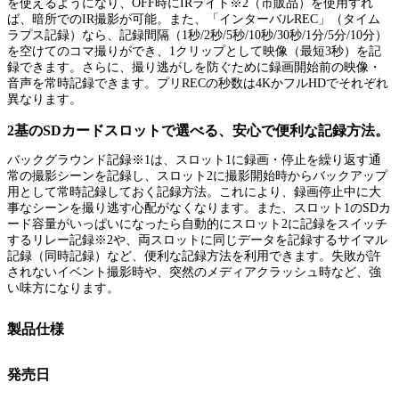
を使えるようになり、OFF時にIRライト※2（市販品）を使用すれ
ば、暗所でのIR撮影が可能。また、「インターバルREC」（タイム
ラプス記録）なら、記録間隔（1秒/2秒/5秒/10秒/30秒/1分/5分/10分）
を空けてのコマ撮りができ、1クリップとして映像（最短3秒）を記
録できます。さらに、撮り逃がしを防ぐために録画開始前の映像・
音声を常時記録できます。プリRECの秒数は4KかフルHDでそれぞれ
異なります。
2基のSDカードスロットで選べる、安心で便利な記録方法。
バックグラウンド記録※1は、スロット1に録画・停止を繰り返す通
常の撮影シーンを記録し、スロット2に撮影開始時からバックアップ
用として常時記録しておく記録方法。これにより、録画停止中に大
事なシーンを撮り逃す心配がなくなります。また、スロット1のSDカ
ード容量がいっぱいになったら自動的にスロット2に記録をスイッチ
するリレー記録※2や、両スロットに同じデータを記録するサイマル
記録（同時記録）など、便利な記録方法を利用できます。失敗が許
されないイベント撮影時や、突然のメディアクラッシュ時など、強
い味方になります。
製品仕様
発売日