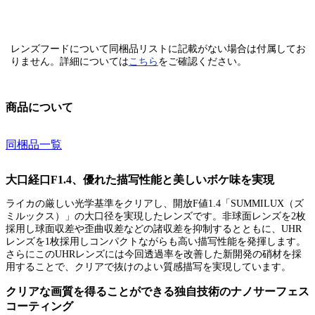
レンズフードについて同梱品リストに記載がない場合は付属してお
りません。
詳細については
こちら
をご確認ください。
商品について
同梱品一覧
大口経口F1.4、優れた描写性能と美しいボケ味を実現
ライカの厳しい光学基準をクリアし、開放F値1.4「SUMMILUX（ズ
ミルックス）」の大口径を実現したレンズです。非球面レンズを2枚
採用し球面収差や歪曲収差などの諸収差を抑制するとともに、UHR
レンズを1枚採用しコンパクトながらも高い描写性能を発揮します。
さらにこのUHRレンズには今回透過率を改善した新開発の硝材を採
用することで、クリアで抜けのよい質感描写を実現しています。
クリアな画質を得ることができる独自技術のナノサーフェス
コーティング