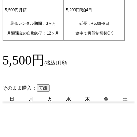
5,500
円
月額
5,200
円
3
泊
4
日
最低レンタル期間：3ヶ月
延長：+
600
円/日
月額課金の自動終了：
12
ヶ月
途中で月額制切替OK
5,500
円
(税込)
月額
そのまま購入：
可能
日
月
火
水
木
金
土