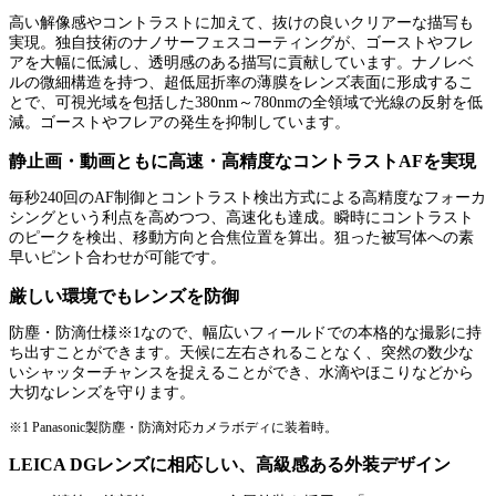
高い解像感やコントラストに加えて、抜けの良いクリアーな描写も
実現。独自技術のナノサーフェスコーティングが、ゴーストやフレ
アを大幅に低減し、透明感のある描写に貢献しています。ナノレベ
ルの微細構造を持つ、超低屈折率の薄膜をレンズ表面に形成するこ
とで、可視光域を包括した380nm～780nmの全領域で光線の反射を低
減。ゴーストやフレアの発生を抑制しています。
静止画・動画ともに高速・高精度なコントラストAFを実現
毎秒240回のAF制御とコントラスト検出方式による高精度なフォーカ
シングという利点を高めつつ、高速化も達成。瞬時にコントラスト
のピークを検出、移動方向と合焦位置を算出。狙った被写体への素
早いピント合わせが可能です。
厳しい環境でもレンズを防御
防塵・防滴仕様※1なので、幅広いフィールドでの本格的な撮影に持
ち出すことができます。天候に左右されることなく、突然の数少な
いシャッターチャンスを捉えることができ、水滴やほこりなどから
大切なレンズを守ります。
※1 Panasonic製防塵・防滴対応カメラボディに装着時。
LEICA DGレンズに相応しい、高級感ある外装デザイン