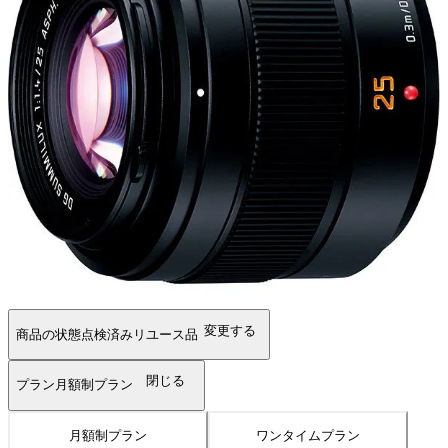
変更する
商品の状態
点検済みリユース品
閉じる
プラン
月額制プラン
月額制プラン
ワンタイムプラン