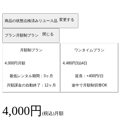
変更する
商品の状態
点検済みリユース品
閉じる
プラン
月額制プラン
月額制プラン
ワンタイムプラン
4,000
円
月額
4,480
円
3
泊
4
日
最低レンタル期間：3ヶ月
延長：+
400
円/日
月額課金の自動終了：
12
ヶ月
途中で月額制切替OK
4,000
円
(税込)
月額