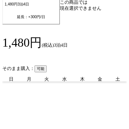
この商品では
1,480
円
3
泊
4
日
現在選択できません
延長：+
300
円/日
1,480
円
(税込)
3泊4日
そのまま購入：
可能
日
月
火
水
木
金
土