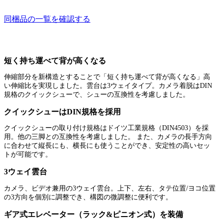
同梱品の一覧を確認する
短く持ち運べて背が高くなる
伸縮部分を新構造とすることで「短く持ち運べて背が高くなる」高
い伸縮比を実現しました。雲台は3ウェイタイプ。カメラ着脱はDIN
規格のクイックシューで、シューの互換性を考慮しました。
クイックシューはDIN規格を採用
クイックシューの取り付け規格はドイツ工業規格（DIN4503）を採
用。他の三脚との互換性を考慮しました。 また、カメラの長手方向
に合わせて縦長にも、横長にも使うことができ、安定性の高いセッ
トが可能です。
3ウェイ雲台
カメラ、ビデオ兼用の3ウェイ雲台。上下、左右、タテ位置/ヨコ位置
の3方向を個別に調整でき、構図の微調整に便利です。
ギア式エレベーター（ラック&ピニオン式）を装備