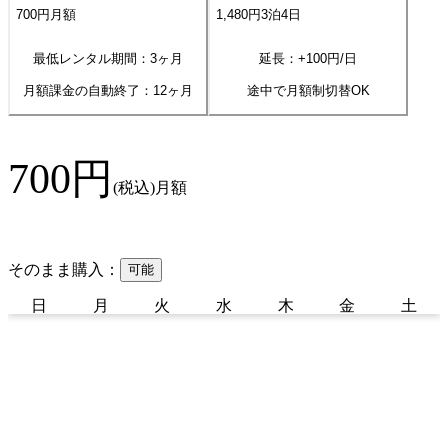
700
円
月額
1,480
円
3
泊
4
日
最低レンタル期間：3ヶ月
延長：+
100
円/日
月額課金の自動終了：
12
ヶ月
途中で月額制切替OK
700
円
(税込)
月額
そのまま購入：
可能
日
月
火
水
木
金
土