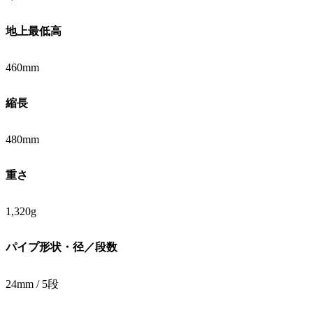
地上最低高
460mm
縮長
480mm
重さ
1,320g
パイプ形状・径／段数
24mm / 5段