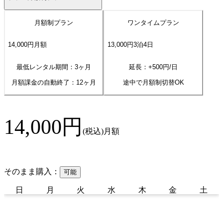
月額制プラン
ワンタイムプラン
14,000
円
月額
13,000
円
3
泊
4
日
最低レンタル期間：3ヶ月
延長：+
500
円/日
月額課金の自動終了：
12
ヶ月
途中で月額制切替OK
14,000
円
(税込)
月額
そのまま購入：
可能
日
月
火
水
木
金
土