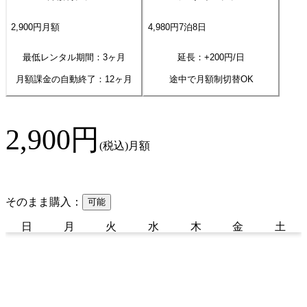
2,900
円
月額
4,980
円
7
泊
8
日
最低レンタル期間：3ヶ月
延長：+
200
円/日
月額課金の自動終了：
12
ヶ月
途中で月額制切替OK
2,900
円
(税込)
月額
そのまま購入：
可能
日
月
火
水
木
金
土