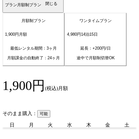
閉じる
プラン
月額制プラン
月額制プラン
ワンタイムプラン
1,900
円
月額
4,980
円
14
泊
15
日
最低レンタル期間：3ヶ月
延長：+
200
円/日
月額課金の自動終了：
24
ヶ月
途中で月額制切替OK
1,900
円
(税込)
月額
そのまま購入：
可能
日
月
火
水
木
金
土