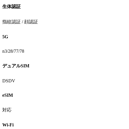
生体認証
指紋認証 / 顔認証
5G
n3/28/77/78
デュアルSIM
DSDV
eSIM
対応
Wi-Fi