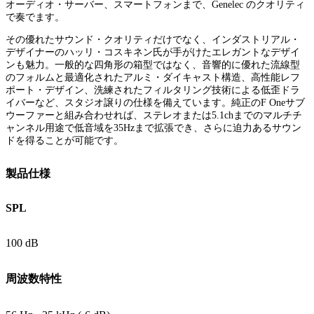
オーディオ・サーバー、スマートフォンまで、Genelec のクオリティ
で奏でます。
その優れたサウンド・クオリティだけでなく、インダストリアル・
デザイナーのハッリ・コスキネン氏が手がけたエレガントなデザイ
ンも魅力。一般的な四角形の箱型ではなく、音響的に優れた流線型
のフォルムと最適化されたアルミ・ダイキャスト構造、高性能レフ
ポート・デザイン、洗練されたフィルタリング技術による低歪ドラ
イバーなど、スタジオ譲りの仕様を備えています。純正のF Oneサブ
ウーファーと組み合わせれば、ステレオまたは5.1chまでのマルチチ
ャンネル用途で低音域を35Hzまで拡張でき、さらに迫力あるサウン
ドを得ることが可能です。
製品仕様
SPL
100 dB
周波数特性