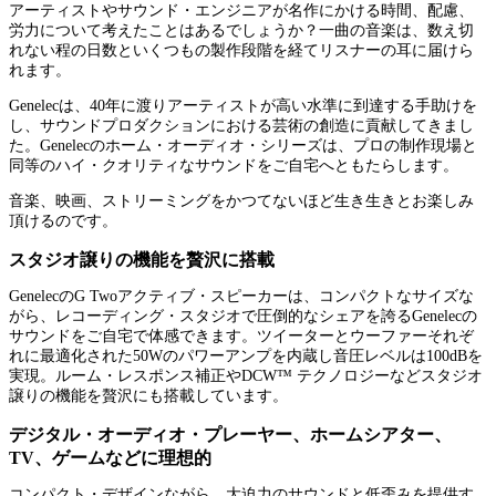
アーティストやサウンド・エンジニアが名作にかける時間、配慮、
労力について考えたことはあるでしょうか？一曲の音楽は、数え切
れない程の日数といくつもの製作段階を経てリスナーの耳に届けら
れます。
Genelecは、40年に渡りアーティストが高い水準に到達する手助けを
し、サウンドプロダクションにおける芸術の創造に貢献してきまし
た。Genelecのホーム・オーディオ・シリーズは、プロの制作現場と
同等のハイ・クオリティなサウンドをご自宅へともたらします。
音楽、映画、ストリーミングをかつてないほど生き生きとお楽しみ
頂けるのです。
スタジオ譲りの機能を贅沢に搭載
GenelecのG Twoアクティブ・スピーカーは、コンパクトなサイズな
がら、レコーディング・スタジオで圧倒的なシェアを誇るGenelecの
サウンドをご自宅で体感できます。ツイーターとウーファーそれぞ
れに最適化された50Wのパワーアンプを内蔵し音圧レベルは100dBを
実現。ルーム・レスポンス補正やDCW™ テクノロジーなどスタジオ
譲りの機能を贅沢にも搭載しています。
デジタル・オーディオ・プレーヤー、ホームシアター、
TV、ゲームなどに理想的
コンパクト・デザインながら、大迫力のサウンドと低歪みを提供す