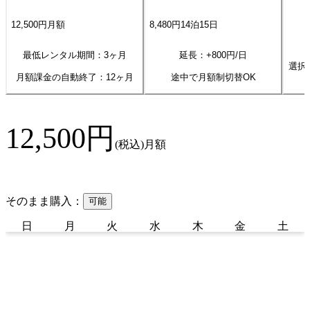
12,500
円
月額
8,480
円
14
泊
15
日
最低レンタル期間：3ヶ月
延長：+
800
円/日
選択
月額課金の自動終了：
12
ヶ月
途中で月額制切替OK
12,500
円
(税込)
月額
そのまま購入：
可能
日
月
火
水
木
金
土