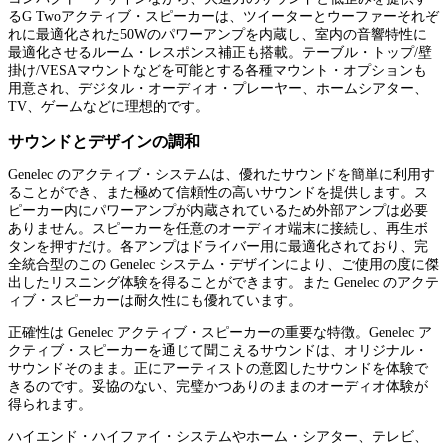
るG Twoアクティブ・スピーカーは、ツイーターとウーファーそれぞ
れに最適化された50Wのパワーアンプを内蔵し、室内の音響特性に
最適化させるルーム・レスポンス補正も搭載。テーブル・トップ/壁
掛け/VESAマウントなどを可能とする各種マウント・オプションも
用意され、デジタル・オーディオ・プレーヤー、ホームシアター、
TV、ゲームなどに理想的です。
サウンドとデザインの調和
Genelec のアクティブ・システムは、優れたサウンドを簡単に利用す
ることができ、また極めて信頼性の高いサウンドを提供します。ス
ピーカー内にパワーアンプが内蔵されているため外部アンプは必要
ありません。スピーカーを任意のオーディオ端末に接続し、再生ボ
タンを押すだけ。各アンプはドライバー用に最適化されており、完
全統合型のこの Genelec システム・デザインにより、ご使用の度に傑
出したリスニング体験を得ることができます。また Genelec のアクテ
ィブ・スピーカーは耐久性にも優れています。
正確性は Genelec アクティブ・スピーカーの重要な特徴。Genelec ア
クティブ・スピーカーを通じて聞こえるサウンドは、オリジナル・
サウンドそのまま。正にアーティストの意図したサウンドを体験で
きるのです。妥協のない、完璧かつありのままのオーディオ体験が
得られます。
ハイエンド・ハイファイ・システムやホーム・シアター、テレビ、