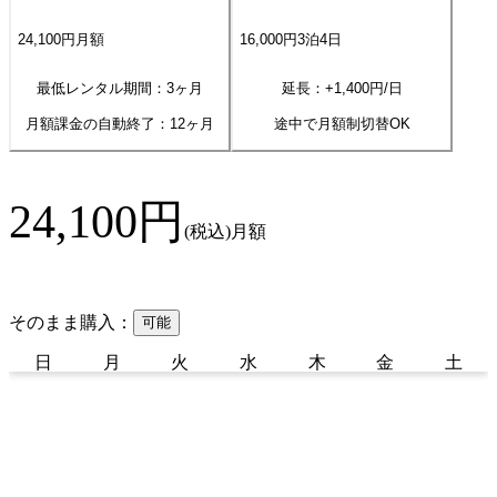
24,100
円
月額
16,000
円
3
泊
4
日
最低レンタル期間：3ヶ月
延長：+
1,400
円/日
月額課金の自動終了：
12
ヶ月
途中で月額制切替OK
24,100
円
(税込)
月額
そのまま購入：
可能
日
月
火
水
木
金
土