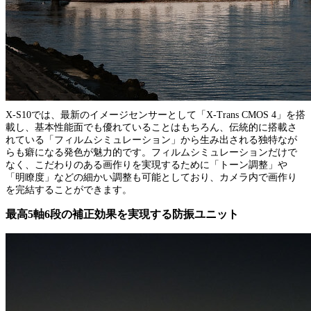
X-S10では、最新のイメージセンサーとして「X-Trans CMOS 4」を搭
載し、基本性能面でも優れていることはもちろん、伝統的に搭載さ
れている「フィルムシミュレーション」から生み出される独特なが
らも癖になる発色が魅力的です。フィルムシミュレーションだけで
なく、こだわりのある画作りを実現するために「トーン調整」や
「明瞭度」などの細かい調整も可能としており、カメラ内で画作り
を完結することができます。
最高5軸6段の補正効果を実現する防振ユニット