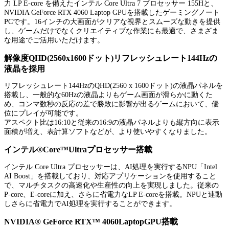
力 LP E-core を備えたインテル Core Ultra 7 プロセッサー 155Hと、
NVIDIA GeForce RTX 4060 Laptop GPUを搭載したゲーミングノート
PCです。16インチの大画面がクリアな視界とスムーズな動きを提供
し、ゲームだけでなくクリエイティブな作業にも最適で、さまざま
な用途でご活用いただけます。
解像度QHD(2560x1600ドット)リフレッシュレート144Hzの
液晶を採用
リフレッシュレート144HzのQHD(2560 x 1600ドット)の液晶パネルを
搭載し、一般的な60Hzの液晶よりもゲーム画面が滑らかに動くた
め、コンマ数秒の反応の差で勝敗に影響が出るゲームにおいて、優
位にプレイが可能です。
アスペクト比は16:10と従来の16:9の液晶パネルよりも縦方向に表示
面積が増え、表計算ソフトなどが、より使いやすくなりました。
インテル®Core™Ultraプロセッサー搭載
インテル Core Ultra プロセッサーは、AI処理を実行するNPU「Intel
AI Boost」を搭載しており、対応アプリケーションを使用すること
で、マルチタスクの高速化や生産性の向上を実現しました。従来の
P-core、E-coreに加え、さらに省電力なLP E-coreを搭載。NPUと連動
しさらに省電力でAI処理を実行することができます。
NVIDIA® GeForce RTX™ 4060LaptopGPU搭載