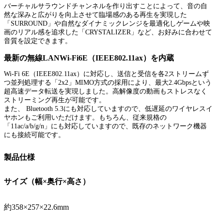
バーチャルサラウンドチャンネルを作り出すことによって、音の自
然な深みと広がりを向上させて臨場感のある再生を実現した
「SURROUND」や自然なダイナミックレンジを最適化しゲームや映
画のリアル感を追求した「CRYSTALIZER」など、お好みに合わせて
音質を設定できます。
最新の無線LANWi-Fi6E（IEEE802.11ax）を内蔵
Wi-Fi 6E（IEEE802.11ax）に対応し、送信と受信を各2ストリームず
つ並列処理する「2x2」MIMO方式の採用により、最大2.4Gbpsという
超高速データ転送を実現しました。高解像度の動画もストレスなく
ストリーミング再生が可能です。
また、 Bluetooth 5.3にも対応していますので、低遅延のワイヤレスイ
ヤホンもご利用いただけます。もちろん、従来規格の
「11ac/a/b/g/n」にも対応していますので、既存のネットワーク機器
にも接続可能です。
製品仕様
サイズ（幅×奥行×高さ）
約358×257×22.6mm