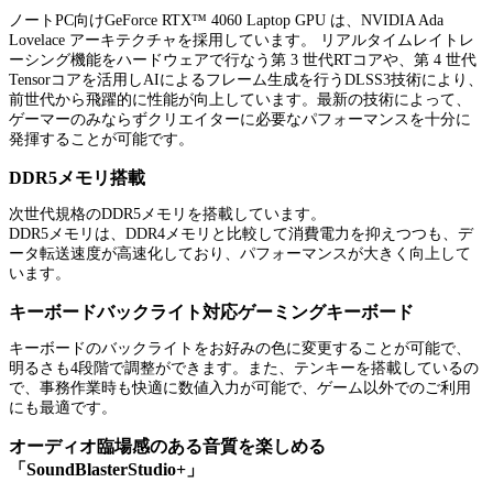
ノートPC向けGeForce RTX™ 4060 Laptop GPU は、NVIDIA Ada
Lovelace アーキテクチャを採用しています。 リアルタイムレイトレ
ーシング機能をハードウェアで行なう第 3 世代RTコアや、第 4 世代
Tensorコアを活用しAIによるフレーム生成を行うDLSS3技術により、
前世代から飛躍的に性能が向上しています。最新の技術によって、
ゲーマーのみならずクリエイターに必要なパフォーマンスを十分に
発揮することが可能です。
DDR5メモリ搭載
次世代規格のDDR5メモリを搭載しています。
DDR5メモリは、DDR4メモリと比較して消費電力を抑えつつも、デ
ータ転送速度が高速化しており、パフォーマンスが大きく向上して
います。
キーボードバックライト対応ゲーミングキーボード
キーボードのバックライトをお好みの色に変更することが可能で、
明るさも4段階で調整ができます。また、テンキーを搭載しているの
で、事務作業時も快適に数値入力が可能で、ゲーム以外でのご利用
にも最適です。
オーディオ臨場感のある音質を楽しめる
「SoundBlasterStudio+」