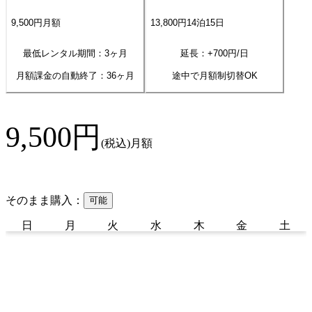
9,500
円
月額
13,800
円
14
泊
15
日
最低レンタル期間：3ヶ月
延長：+
700
円/日
月額課金の自動終了：
36
ヶ月
途中で月額制切替OK
9,500
円
(税込)
月額
そのまま購入：
可能
日
月
火
水
木
金
土