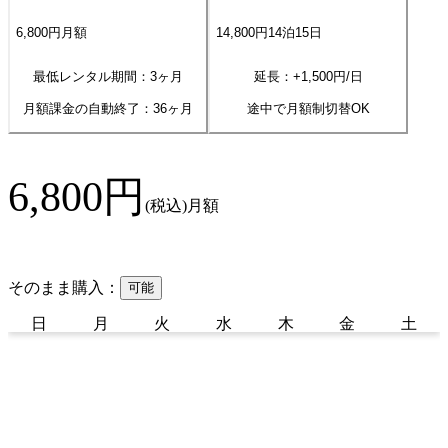
6,800
円
月額
14,800
円
14
泊
15
日
最低レンタル期間：3ヶ月
延長：+
1,500
円/日
月額課金の自動終了：
36
ヶ月
途中で月額制切替OK
6,800
円
(税込)
月額
そのまま購入：
可能
日
月
火
水
木
金
土