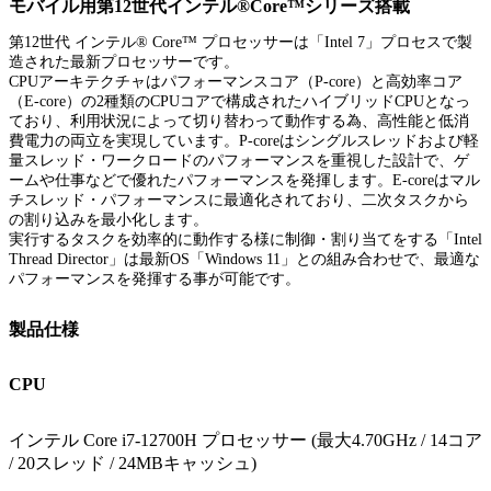
モバイル用第12世代インテル®Core™シリーズ搭載
第12世代 インテル® Core™ プロセッサーは「Intel 7」プロセスで製
造された最新プロセッサーです。
CPUアーキテクチャはパフォーマンスコア（P-core）と高効率コア
（E-core）の2種類のCPUコアで構成されたハイブリッドCPUとなっ
ており、利用状況によって切り替わって動作する為、高性能と低消
費電力の両立を実現しています。P-coreはシングルスレッドおよび軽
量スレッド・ワークロードのパフォーマンスを重視した設計で、ゲ
ームや仕事などで優れたパフォーマンスを発揮します。E-coreはマル
チスレッド・パフォーマンスに最適化されており、二次タスクから
の割り込みを最小化します。
実行するタスクを効率的に動作する様に制御・割り当てをする「Intel
Thread Director」は最新OS「Windows 11」との組み合わせで、最適な
パフォーマンスを発揮する事が可能です。
製品仕様
CPU
インテル Core i7-12700H プロセッサー (最大4.70GHz / 14コア
/ 20スレッド / 24MBキャッシュ)