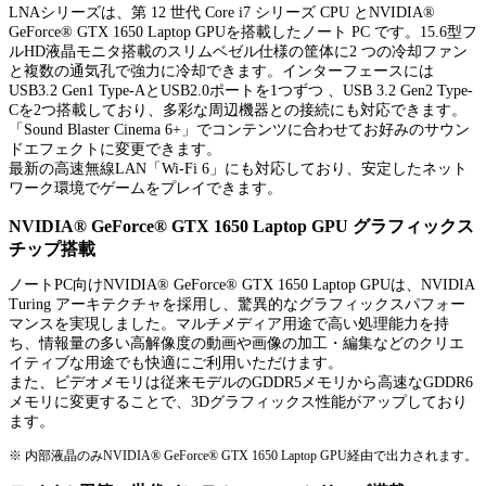
LNAシリーズは、第 12 世代 Core i7 シリーズ CPU とNVIDIA®
GeForce® GTX 1650 Laptop GPUを搭載したノート PC です。15.6型フ
ルHD液晶モニタ搭載のスリムベゼル仕様の筐体に2 つの冷却ファン
と複数の通気孔で強力に冷却できます。インターフェースには
USB3.2 Gen1 Type-AとUSB2.0ポートを1つずつ 、USB 3.2 Gen2 Type-
Cを2つ搭載しており、多彩な周辺機器との接続にも対応できます。
「Sound Blaster Cinema 6+」でコンテンツに合わせてお好みのサウン
ドエフェクトに変更できます。
最新の高速無線LAN「Wi-Fi 6」にも対応しており、安定したネット
ワーク環境でゲームをプレイできます。
NVIDIA® GeForce® GTX 1650 Laptop GPU グラフィックス
チップ搭載
ノートPC向けNVIDIA® GeForce® GTX 1650 Laptop GPUは、NVIDIA
Turing アーキテクチャを採用し、驚異的なグラフィックスパフォー
マンスを実現しました。マルチメディア用途で高い処理能力を持
ち、情報量の多い高解像度の動画や画像の加工・編集などのクリエ
イティブな用途でも快適にご利用いただけます。
また、ビデオメモリは従来モデルのGDDR5メモリから高速なGDDR6
メモリに変更することで、3Dグラフィックス性能がアップしており
ます。
※ 内部液晶のみNVIDIA® GeForce® GTX 1650 Laptop GPU経由で出力されます。