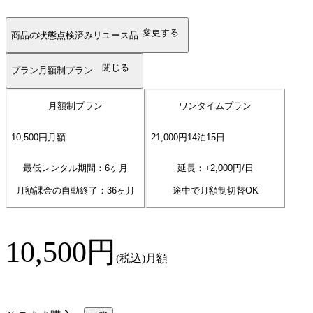
変更する
商品の状態
点検済みリユース品
閉じる
プラン
月額制プラン
月額制プラン
ワンタイムプラン
10,500
円
月額
21,000
円
14
泊
15
日
最低レンタル期間：6ヶ月
延長：+
2,000
円/日
月額課金の自動終了：
36
ヶ月
途中で月額制切替OK
10,500
円
(税込)
月額