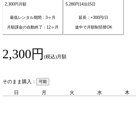
2,300
円
月額
5,280
円
14
泊
15
日
最低レンタル期間：3ヶ月
延長：+
300
円/日
月額課金の自動終了：
12
ヶ月
途中で月額制切替OK
2,300
円
(税込)
月額
そのまま購入：
可能
日
月
火
水
木