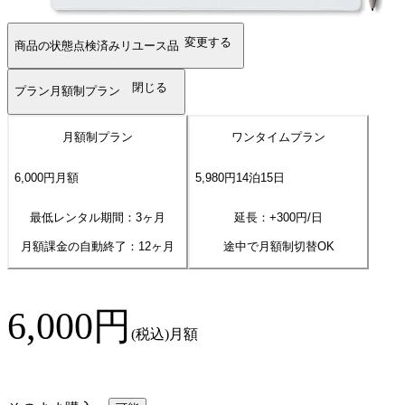
変更する
商品の状態
点検済みリユース品
閉じる
プラン
月額制プラン
月額制プラン
ワンタイムプラン
6,000
円
月額
5,980
円
14
泊
15
日
最低レンタル期間：3ヶ月
延長：+
300
円/日
月額課金の自動終了：
12
ヶ月
途中で月額制切替OK
6,000
円
(税込)
月額