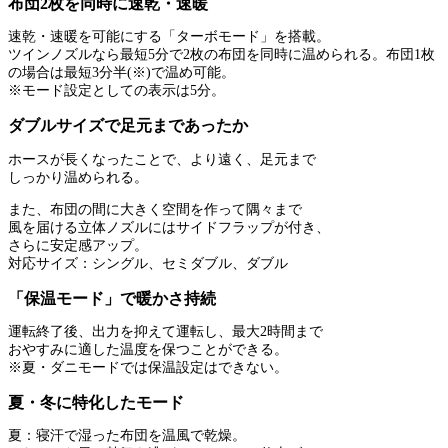
布団2枚を同時に速乾・速暖
速乾・速暖を可能にする「ターボモード」を搭載。
ツインノズルなら最短5分で2枚の布団を同時に温められる。布団1枚
の場合は最短3分半(※)で温め可能。
※モード設定としての表示は5分。
ダブルサイズで足元まであったか
ホースが長くなったことで、より遠く、足元まで
しっかり温められる。
また、布団の間に大きく空間を作って隅々まで
風を届ける立体ノズルにはサイドフラップが付き、
さらに安定感アップ。
対応サイズ：シングル、セミダブル、ダブル
「保温モード」で暖かさ持続
運転終了後、出力を抑えて運転し、最大2時間まで
おやすみに適した温度を保つことができる。
※夏・ダニモードでは保温設定はできない。
夏・冬に特化したモード
夏：寝汗で湿った布団を温風で乾燥。