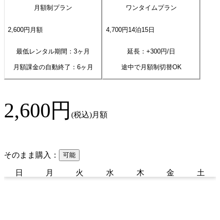
月額制プラン
ワンタイムプラン
2,600
円
月額
4,700
円
14
泊
15
日
最低レンタル期間：3ヶ月
延長：+
300
円/日
月額課金の自動終了：
6
ヶ月
途中で月額制切替OK
2,600
円
(税込)
月額
そのまま購入：
可能
日
月
火
水
木
金
土