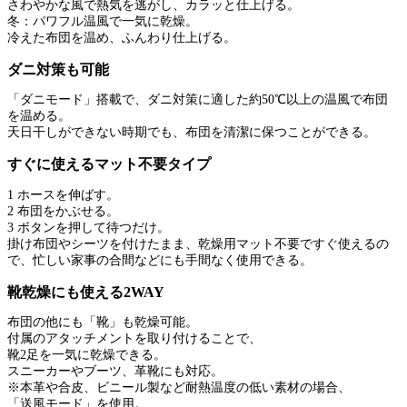
さわやかな風で熱気を逃がし、カラッと仕上げる。
冬：パワフル温風で一気に乾燥。
冷えた布団を温め、ふんわり仕上げる。
ダニ対策も可能
「ダニモード」搭載で、ダニ対策に適した約50℃以上の温風で布団
を温める。
天日干しができない時期でも、布団を清潔に保つことができる。
すぐに使えるマット不要タイプ
1 ホースを伸ばす。
2 布団をかぶせる。
3 ボタンを押して待つだけ。
掛け布団やシーツを付けたまま、乾燥用マット不要ですぐ使えるの
で、忙しい家事の合間などにも手間なく使用できる。
靴乾燥にも使える2WAY
布団の他にも「靴」も乾燥可能。
付属のアタッチメントを取り付けることで、
靴2足を一気に乾燥できる。
スニーカーやブーツ、革靴にも対応。
※本革や合皮、ビニール製など耐熱温度の低い素材の場合、
「送風モード」を使用。