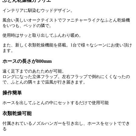
ふとん乾燥機カラリエ
インテリアに馴染むウッドデザイン。
風合い美しいオークテイストでファニチャーライクなふとん乾燥機
をいつも、ベッドの隣で。
使用時はサッと取り出してふんわり暖め。
また、新しく衣類乾燥機能を搭載。1台で様々なシーンにお使い頂け
ます。
ホースの長さが800mm
遠く足下までのあたためが可能。
ロングになった立体フラップ。左右フラップで倒れにくくなったの
で、ふとんの隅々まで温風が行き届きます。
操作簡単
ホースを出してふとんの中にセットするだけで使用可能
衣類乾燥可能
付属されているノズルハンガーを引き出し、ホースをセットででき
る