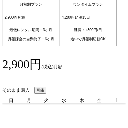
月額制プラン
ワンタイムプラン
2,900
円
月額
4,280
円
14
泊
15
日
最低レンタル期間：3ヶ月
延長：+
300
円/日
月額課金の自動終了：
6
ヶ月
途中で月額制切替OK
2,900
円
(税込)
月額
そのまま購入：
可能
日
月
火
水
木
金
土