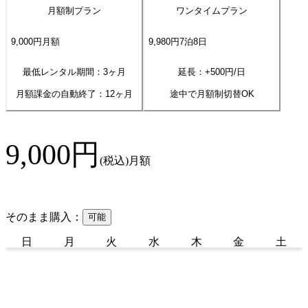
月額制プラン
ワンタイムプラン
9,000
円
月額
9,980
円
7
泊
8
日
最低レンタル期間：3ヶ月
延長：+
500
円/日
月額課金の自動終了：
12
ヶ月
途中で月額制切替OK
9,000
円
(税込)
月額
そのまま購入：
可能
日
月
火
水
木
金
土