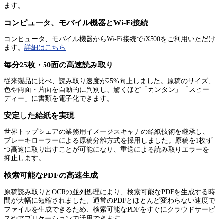
ます。
コンピュータ、モバイル機器とWi-Fi接続
コンピュータ、モバイル機器からWi-Fi接続でiX500をご利用いただけ
ます。
詳細はこちら
毎分25枚・50面の高速読み取り
従来製品に比べ、読み取り速度が25%向上しました。原稿のサイズ、
色や両面・片面を自動的に判別し、驚くほど「カンタン」「スピー
ディー」に書類を電子化できます。
安定した給紙を実現
世界トップシェアの業務用イメージスキャナの給紙技術を継承し、
ブレーキローラーによる原稿分離方式を採用しました。原稿を1枚ず
つ高速に取り出すことが可能になり、重送による読み取りエラーを
抑止します。
検索可能なPDFの高速生成
原稿読み取りとOCRの並列処理により、検索可能なPDFを生成する時
間が大幅に短縮されました。通常のPDFとほとんど変わらない速度で
ファイルを生成できるため、検索可能なPDFをすぐにクラウドサービ
スやアプリケーションで活用できます。