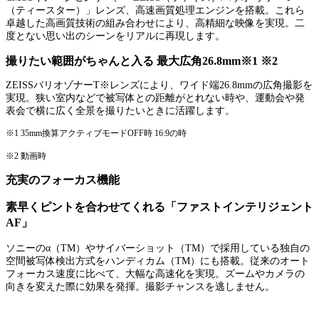
（ティースター）」レンズ、高速画質処理エンジンを搭載。これら
卓越した高画質技術の組み合わせにより、高精細な映像を実現。二
度とない思い出のシーンをリアルに再現します。
撮りたい範囲がちゃんと入る 最大広角26.8mm※1 ※2
ZEISSバリオゾナーT※レンズにより、ワイド端26.8mmの広角撮影を
実現。狭い室内などで被写体との距離がとれない時や、運動会や発
表会で横に広く全景を撮りたいときに活躍します。
※1 35mm換算アクティブモードOFF時 16:9の時
※2 動画時
充実のフォーカス機能
素早くピントを合わせてくれる「ファストインテリジェント
AF」
ソニーのα（TM）やサイバーショット（TM）で採用している独自の
空間被写体検出方式をハンディカム（TM）にも搭載。従来のオート
フォーカス速度に比べて、大幅な高速化を実現。ズームやカメラの
向きを変えた際に効果を発揮。撮影チャンスを逃しません。