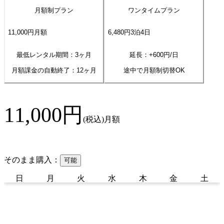
月額制プラン
ワンタイムプラン
11,000
円
月額
6,480
円
3
泊
4
日
最低レンタル期間：3ヶ月
延長：+
600
円/日
月額課金の自動終了：
12
ヶ月
途中で月額制切替OK
11,000
円
(税込)
月額
そのまま購入：
可能
日
月
火
水
木
金
土