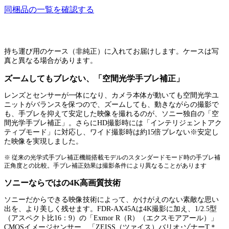
同梱品の一覧を確認する
持ち運び用のケース（非純正）に入れてお届けします。ケースは写
真と異なる場合があります。
ズームしてもブレない、「空間光学手ブレ補正」
レンズとセンサーが一体になり、カメラ本体が動いても空間光学ユ
ニットがバランスを保つので、ズームしても、動きながらの撮影で
も、手ブレを抑えて安定した映像を撮れるのが、ソニー独自の「空
間光学手ブレ補正」。さらにHD撮影時には「インテリジェントアク
ティブモード」に対応し、ワイド撮影時は約15倍ブレない※安定し
た映像を実現しました。
※ 従来の光学式手ブレ補正機能搭載モデルのスタンダードモード時の手ブレ補
正角度との比較。手ブレ補正効果は撮影条件により異なることがあります
ソニーならではの4K高画質技術
ソニーだからできる映像技術によって、かけがえのない素敵な思い
出を、より美しく残せます。FDR-AX45Aは4K撮影に加え、1/2.5型
（アスペクト比16：9）の「Exmor R（R）（エクスモアアール）」
CMOSイメージセンサー、「ZEISS（ツァイス）バリオ･ゾナーT＊