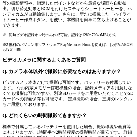
等の撮影情報や、指定したポイントなどから最適な場面を自動抽
出。切り替え効果とBGMを付けたステキなショートムービーを、ハ
ンディカムが自動編集します。さらに、新たに搭載した「ハイライ
トムービー作成ボタン」を使い、本機能を簡単に立ち上げることが
できます。
※1 同時ビデオ記録オン時のみ作成可能。記録は1280×720のMP4方式
※2 無料のパソコン用ソフトウェアPlayMemories Homeを使えば、お好みのBGM
も設定可能
ビデオカメラに関するよくあるご質問
Q. カメラ本体以外で撮影に必要なものはありますか？
ビデオカメラ本体だけで撮影は可能です。バッテリーも付属してい
ます。 なお内蔵メモリー搭載機種の場合、記録メディアを用意しな
くても撮影は可能ですが、別途SDカードをご用意いただくことでSD
カードへの録画保存も可能です。 定点撮影の場合、三脚のレンタル
もご用意しております。
Q. どれくらいの時間撮影できますか？
標準で付属しているバッテリーを使用した場合、撮影環境や画質等
にもよりますが、1時間半〜2時間程度の撮影時間が目安です。 詳細