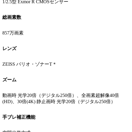
1/2.5型 Exmor R CMOSセンサー
総画素数
857万画素
レンズ
ZEISS バリオ・ゾナーT＊
ズーム
動画時 光学20倍（デジタル250倍）、全画素超解像40倍
(HD)、30倍(4K) 静止画時 光学20倍（デジタル250倍）
手ブレ補正機能